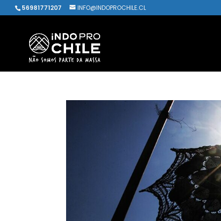
56981771207
INFO@INDOPROCHILE.CL