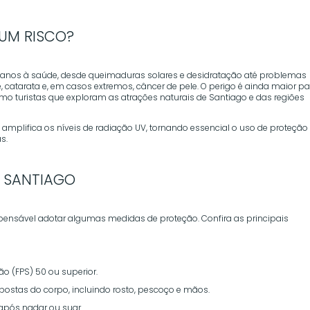
 UM RISCO?
danos à saúde, desde queimaduras solares e desidratação até problemas
catarata e, em casos extremos, câncer de pele. O perigo é ainda maior pa
mo turistas que exploram as atrações naturais de Santiago e das regiões
 amplifica os níveis de radiação UV, tornando essencial o uso de proteção
s.
M SANTIAGO
pensável adotar algumas medidas de proteção. Confira as principais
ão (FPS) 50 ou superior.
ostas do corpo, incluindo rosto, pescoço e mãos.
após nadar ou suar.