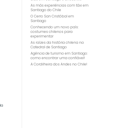
As más experiências com táxi em
Santiago do Chile
O Cerro San Cristóbal em
Santiago
Conhecendo um novo país:
costumes chilenos para
experimentar
As raízes da história chilena na
Catedral de Santiago
Agência de turismo em Santiago:
como encontrar uma confiável!
A Cordilheira dos Andes no Chile!
ã
da