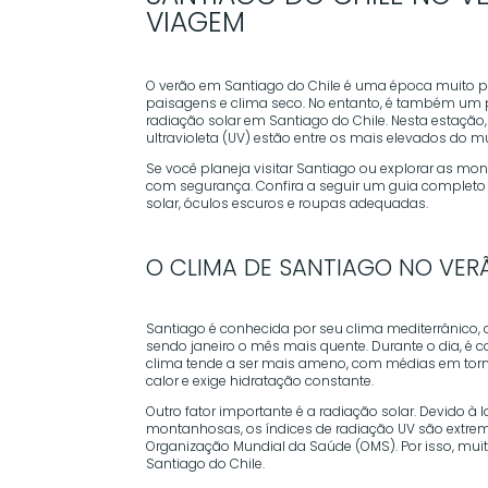
VIAGEM
O verão em Santiago do Chile é uma época muito p
paisagens e clima seco. No entanto, é também um p
radiação solar em Santiago do Chile. Nesta estação
ultravioleta (UV) estão entre os mais elevados do 
Se você planeja visitar Santiago ou explorar as mo
com segurança. Confira a seguir um guia completo s
solar, óculos escuros e roupas adequadas.
O CLIMA DE SANTIAGO NO VER
Santiago é conhecida por seu clima mediterrânico,
sendo janeiro o mês mais quente. Durante o dia, é
clima tende a ser mais ameno, com médias em torno
calor e exige hidratação constante.
Outro fator importante é a radiação solar. Devido à
montanhosas, os índices de radiação UV são extrema
Organização Mundial da Saúde (OMS). Por isso, mui
Santiago do Chile.