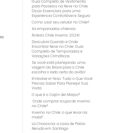
Guia Completo de Vestimenta
para Passeios na Neve no Chile:
Dicas Essenciais para uma
Experiência Confortável e Segura
Como usar seu celular no Chile?
As empanadas chilenas
Roteiro Chile Inverno 2024!
ra
Descubra Quando e Onde
Encontrar Neve no Chile: Guia
Completo de Temporadas e
Variações Climáticas
Se você está planejando uma
viagem do Brasil para o Chile
escolha o lado certo do avião!
Embalse el Yeso: Tudo o Que Você
Precisa Saber Para Planejar Sua
Visita
O que é o Cajón del Maipo?
Onde comprar roupa de inverno
no Chile?
Inverno no Chile: o que levar na
mala?
La Chascona: a casa de Pablo
Neruda em Santiago