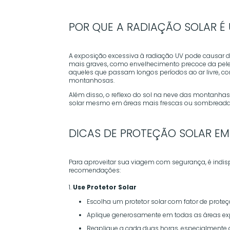
POR QUE A RADIAÇÃO SOLAR É
A exposição excessiva à radiação UV pode causar 
mais graves, como envelhecimento precoce da pele, 
aqueles que passam longos períodos ao ar livre, co
montanhosas.
Além disso, o reflexo do sol na neve das montanhas
solar mesmo em áreas mais frescas ou sombreada
DICAS DE PROTEÇÃO SOLAR E
Para aproveitar sua viagem com segurança, é indis
recomendações:
Use Protetor Solar
Escolha um protetor solar com fator de proteç
Aplique generosamente em todas as áreas exp
Reaplique a cada duas horas, especialmente 