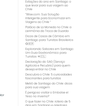
Estações do ano em Santiago: o
que levar para sua viagem ao
Chile
“Wise.com: Sua Solução
Inteligente para Economizar em
Viagens ao Chile “
Palácio de La Moneda no Chile: a
cerimônia da Troca de Guarda
Dicas de Casas de Câmbio em
Santiago para Turistas Brasileiros
💱🇧🇷
Explorando Sabores em Santiago:
Um Guia Gastronômico para
Turistas 🍴🇨🇱
Declaração do SAG (Serviço
Agrícola e Pecuário) para quem
deseja entrar no Chile
Descubra o Chile: 5 curiosidades
fascinantes para turistas
Metrô de Santiago do Chile: dicas
para sua viagem
É perigoso visitar o Embalse el
lor
Yeso no inverno?
O que fazer no Chile: roteiro de 5
dias em Santiago e arredores.