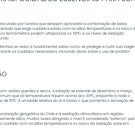
rocurada por turistas que desejam aproveitar a combinação de belas
eríodo que exige cuidados extras com as altas temperaturas e os riscos 
, os termômetros podem ultrapassar os 35°C, e os níveis de radiação
mundo.
ntanhas ao redor, é fundamental saber como se proteger e curtir sua viag
obre os cuidados necessários, incluindo dicas sobre o uso de protetor
ÃO
 com verões quentes e secos. A estação se estende de dezembro a março,
 comum que as temperaturas fiquem acima dos 30°C, enquanto à noite o
 de 15°C. A umidade relativa do ar é baixa, o que aumenta a sensação de
 localização geográfica do Chile e à rarefação atmosférica em regiões
mente altos, muitas vezes atingindo o nível 11, considerado “extremo” pel
to cuidado com as altas temperaturas e os riscos da radiação solar em