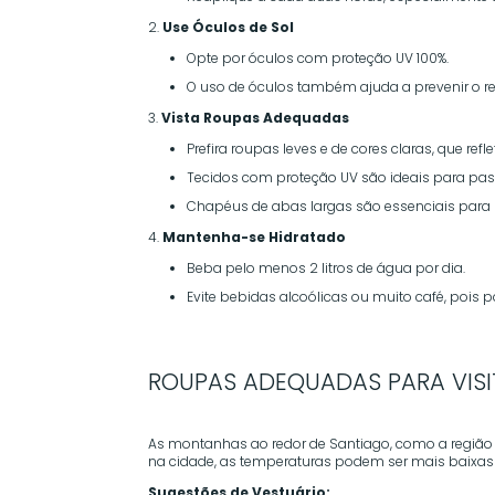
Use Óculos de Sol
Opte por óculos com proteção UV 100%.
O uso de óculos também ajuda a prevenir o r
Vista Roupas Adequadas
Prefira roupas leves e de cores claras, que refl
Tecidos com proteção UV são ideais para passe
Chapéus de abas largas são essenciais para p
Mantenha-se Hidratado
Beba pelo menos 2 litros de água por dia.
Evite bebidas alcoólicas ou muito café, pois
ROUPAS ADEQUADAS PARA VIS
As montanhas ao redor de Santiago, como a região 
na cidade, as temperaturas podem ser mais baixas 
Sugestões de Vestuário: