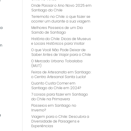
Onde Passar o Ano Novo 2025 em
Santiago do Chile
Terremoto no Chile: o que fazer se
ocorrer um durante a sua viagem
Melhores Passeios de um Dia
da
Saindo de Santiago
História do Chile: Dicas de Museus
e Locais Históricos para Visitar
em
O que Você Não Pode Deixar de
Saber Antes de Viajar para o Chile
O Mercado Urbano Tobalaba
(MUT)
Feiras de Artesanato em Santiago:
o Centro Artesanal Santa Lucía!
Quanto Custa Comer em
Santiago do Chile em 2024?
7 coisas para fazer em Santiago
do Chile na Primavera
Passeios em Santiago no
Inverno?
a
Viagem para o Chile: Descubra a
Diversidade de Paisagens e
Experiências