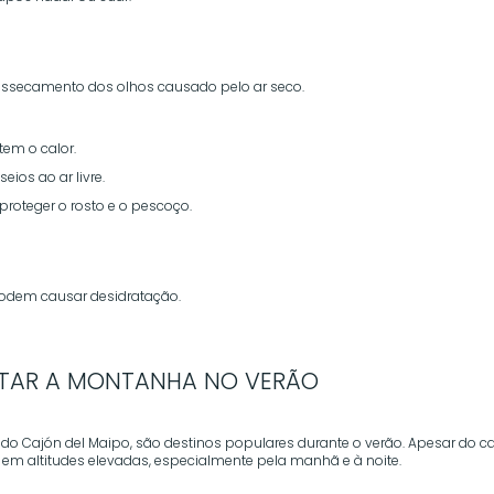
essecamento dos olhos causado pelo ar seco.
etem o calor.
ios ao ar livre.
roteger o rosto e o pescoço.
 podem causar desidratação.
ITAR A MONTANHA NO VERÃO
do Cajón del Maipo, são destinos populares durante o verão. Apesar do ca
em altitudes elevadas, especialmente pela manhã e à noite.