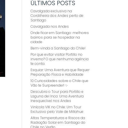
ÚLTIMOS POSTS
Cavalgada exclusiva na
Cordilheira dos Andes perto de
Santiago
Cavalgada nos Andes
Onde ficar em Santiago: melhores
bairros para se hospedar na
cidade
Bem-vinda a Santiago do Chile!
Por que evitar visitar Portillo no
inverno? O que nenhuma agência
te conta.
Esquiar: Uma Aventura que Requer
Preparação Física e Habilidade
10 Curiosidades sobre o Chile que
Vão te Surpreender! ✨
Descubra o Tour para Portillo e
Laguna del Inca: Uma Aventura
Inesquecível nos Andes
Vinícola VIK no Chile: Um Tour
Exclusivo pelo Vale de Millahue
Altas Temperaturas e Riscos da
Radiação Solar em Santiago do
A
Chile no Verão