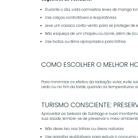
Durante o dia, vista camisetas leves de manga l
Use calças confortáveis e respiratórias.
Leve um casaco corta-vento para se proteger de e
Não esqueça de um chapéu ou boné, além de ócu
Use botas ou tênis apropriados para trilhas.
COMO ESCOLHER O MELHOR HO
Para minimizar os efeitos da radiação solar, evite sa
cedo ou no fim da tarde, quando as temperaturas 
TURISMO CONSCIENTE: PRESERV
Aproveitar as belezas de Santiago e suas montanha
sua saúde, lembre-se de preservar o meio ambiente
Não deixe lixo nas trilhas ou áreas naturais.
Use garrafas reutilizáveis para reduzir o consumo 