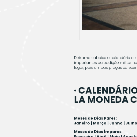
Deixamos abaixo o calendário de 
importantes da tradição militar n
lugar, pois ambas praças carece
· CALENDÁRI
LA MONEDA CH
Meses de Dias Pares:
Janeiro | Março | Junho | Julh
Meses de Dias Ímpares:
Fevereiro | Abril | Maio | Ago