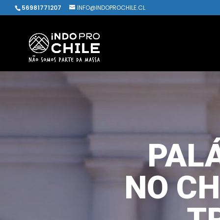
56981771207
INFO@INDOPROCHILE.CL
PAL
NO CH
T