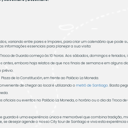
dos, variando entre pares e ímpares, para criar um calendário que pode sur
as informações essenciais para planejar a sua visita:
Troca de Guarda começa às 10 horas. Aos sábados, domingos e feriados, i
s antes, embora haja relatos de que nos finais de semana e em alguns d
 prévio.
Plaza de la Constitución, em frente ao Palácio La Moneda.
nveniente de chegar ao local é utilizando o
metrô de Santiago
. Basta pega
neda.
s oficiais ou eventos no Palácio La Moneda, o horário ou o dia da Troca 
de guarda é uma experiência única e memorável que combina tradição, músi
 e, se desejar agende o nosso City tour de Santiago e viva esta experiência