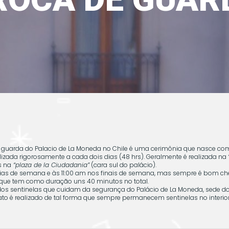
 guarda do Palacio de La Moneda no Chile é uma cerimônia que nasce co
alizada rigorosamente a cada dois dias (48 hrs). Geralmente é realizada na
s na
“plaza de la Ciudadania”
(cara sul do palácio).
as de semana e às 11:00 am nos finais de semana, mas sempre é bom che
 que tem como duração uns 40 minutos no total.
o dos sentinelas que cuidam da segurança do Palácio de La Moneda, sede d
to é realizado de tal forma que sempre permanecem sentinelas no interior 