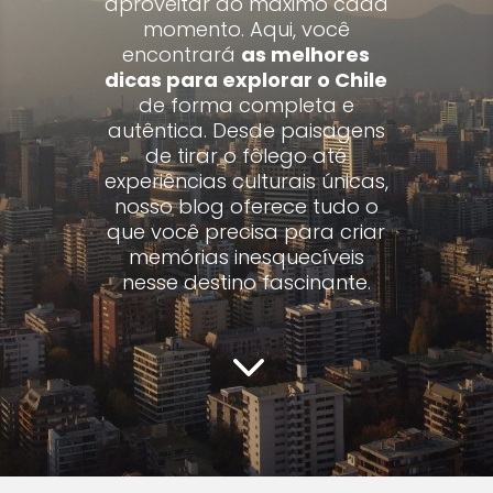
aproveitar ao máximo cada
momento. Aqui, você
encontrará
as melhores
dicas para explorar o Chile
de forma completa e
autêntica. Desde paisagens
de tirar o fôlego até
experiências culturais únicas,
nosso blog oferece tudo o
que você precisa para criar
memórias inesquecíveis
nesse destino fascinante.
3