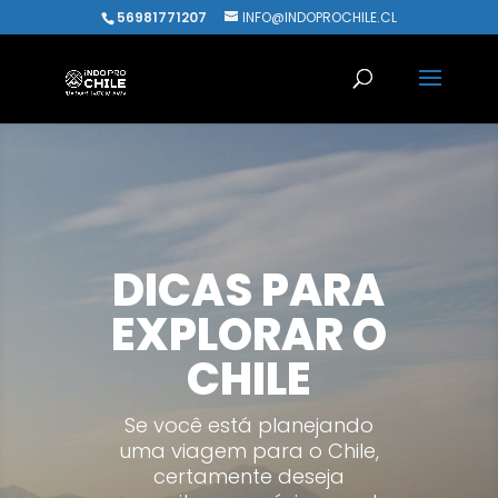
56981771207
INFO@INDOPROCHILE.CL
DICAS PARA
EXPLORAR O
CHILE
Se você está planejando
uma viagem para o Chile,
certamente deseja