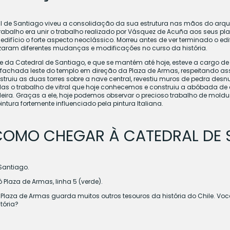
al de Santiago viveu a consolidação da sua estrutura nas mãos do arqu
rabalho era unir o trabalho realizado por Vásquez de Acuña aos seus p
difício o forte aspecto neoclássico. Morreu antes de ver terminado o ed
izaram diferentes mudanças e modificações no curso da história.
da Catedral de Santiago, e que se mantém até hoje, esteve a cargo de o
fachada leste do templo em direção da Plaza de Armas, respeitando ass
uiu as duas torres sobre a nave central, revestiu muros de pedra desnu
las o trabalho de vitral que hoje conhecemos e construiu a abóbada de
eira. Graças a ele, hoje podemos observar o precioso trabalho de moldu
tura fortemente influenciado pela pintura Italiana.
 COMO CHEGAR À CATEDRAL DE 
Santiago.
Plaza de Armas, linha 5 (verde).
Plaza de Armas guarda muitos outros tesouros da história do Chile. Voc
tória?