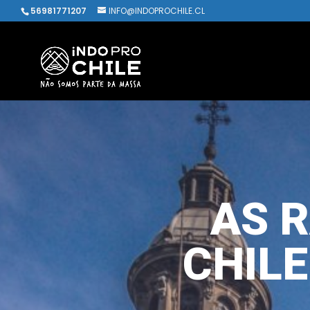
56981771207
INFO@INDOPROCHILE.CL
AS R
CHIL