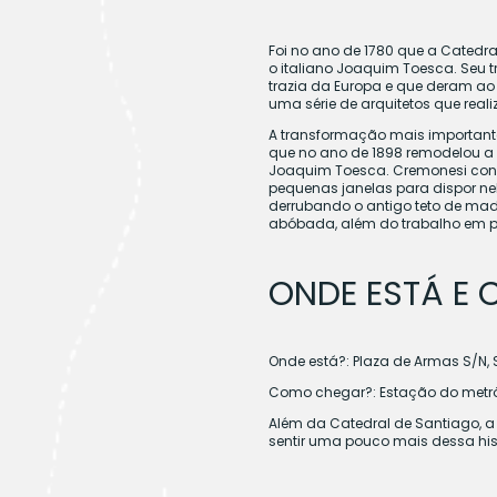
Foi no ano de 1780 que a Catedr
o italiano Joaquim Toesca. Seu t
trazia da Europa e que deram ao e
uma série de arquitetos que real
A transformação mais importante 
que no ano de 1898 remodelou a 
Joaquim Toesca. Cremonesi constr
pequenas janelas para dispor ne
derrubando o antigo teto de mad
abóbada, além do trabalho em pin
ONDE ESTÁ E
Onde está?: Plaza de Armas S/N, 
Como chegar?: Estação do metrô 
Além da Catedral de Santiago, a 
sentir uma pouco mais dessa his