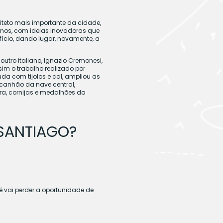
iteto mais importante da cidade,
lanos, com ideias inovadoras que
ifício, dando lugar, novamente, a
utro italiano, Ignazio Cremonesi,
im o trabalho realizado por
da com tijolos e cal, ampliou as
 canhão da nave central,
ra, cornijas e medalhões da
SANTIAGO?
ê vai perder a oportunidade de