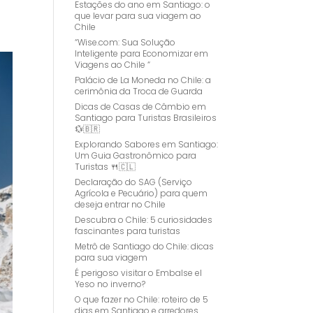
Estações do ano em Santiago: o
que levar para sua viagem ao
Chile
“Wise.com: Sua Solução
Inteligente para Economizar em
Viagens ao Chile “
Palácio de La Moneda no Chile: a
cerimônia da Troca de Guarda
Dicas de Casas de Câmbio em
Santiago para Turistas Brasileiros
💱🇧🇷
Explorando Sabores em Santiago:
Um Guia Gastronômico para
Turistas 🍴🇨🇱
Declaração do SAG (Serviço
Agrícola e Pecuário) para quem
deseja entrar no Chile
Descubra o Chile: 5 curiosidades
fascinantes para turistas
Metrô de Santiago do Chile: dicas
para sua viagem
É perigoso visitar o Embalse el
Yeso no inverno?
O que fazer no Chile: roteiro de 5
dias em Santiago e arredores.