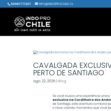
56981771207
INFO@INDOPROCHILE.CL
CAVALGADA EXCLUSIV
PERTO DE SANTIAGO
ago 22, 2025
|
Blog
Se você busca uma experiência única, 
exclusiva na Cordilheira dos Ande
de Santiago, esta aventura combina p
a neve, criando momentos que você ja