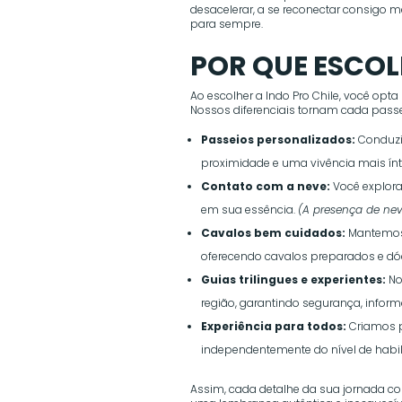
desacelerar, a se reconectar consigo
para sempre.
POR QUE ESCO
Ao escolher a Indo Pro Chile, você opta
Nossos diferenciais tornam cada passei
Passeios personalizados:
Conduzi
proximidade e uma vivência mais ín
Contato com a neve:
Você explora
em sua essência.
(A presença de nev
Cavalos bem cuidados:
Mantemos 
oferecendo cavalos preparados e dóc
Guias trilingues e experientes:
No
região, garantindo segurança, informa
Experiência para todos:
Criamos p
independentemente do nível de habil
Assim, cada detalhe da sua jornada co