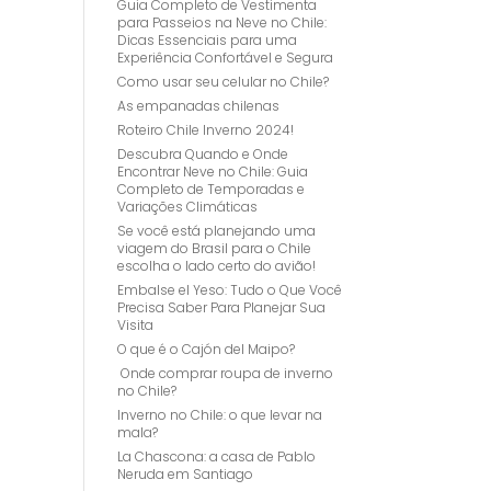
Guia Completo de Vestimenta
para Passeios na Neve no Chile:
Dicas Essenciais para uma
Experiência Confortável e Segura
Como usar seu celular no Chile?
As empanadas chilenas
Roteiro Chile Inverno 2024!
Descubra Quando e Onde
Encontrar Neve no Chile: Guia
Completo de Temporadas e
Variações Climáticas
Se você está planejando uma
viagem do Brasil para o Chile
escolha o lado certo do avião!
Embalse el Yeso: Tudo o Que Você
Precisa Saber Para Planejar Sua
Visita
O que é o Cajón del Maipo?
Onde comprar roupa de inverno
no Chile?
Inverno no Chile: o que levar na
mala?
La Chascona: a casa de Pablo
Neruda em Santiago