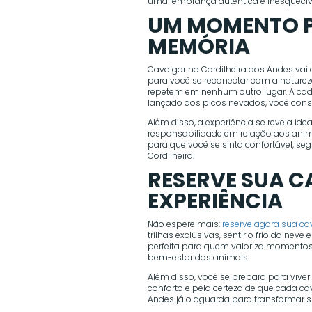
uma lembrança autêntica e inesquecív
UM MOMENTO 
MEMÓRIA
Cavalgar na Cordilheira dos Andes vai 
para você se reconectar com a naturez
repetem em nenhum outro lugar. A cad
lançado aos picos nevados, você cons
Além disso, a experiência se revela id
responsabilidade em relação aos anima
para que você se sinta confortável, s
Cordilheira.
RESERVE SUA C
EXPERIÊNCIA
Não espere mais:
reserve agora sua ca
trilhas exclusivas, sentir o frio da nev
perfeita para quem valoriza momentos
bem-estar dos animais.
Além disso, você se prepara para vive
conforto e pela certeza de que cada ca
Andes já o aguarda para transformar 