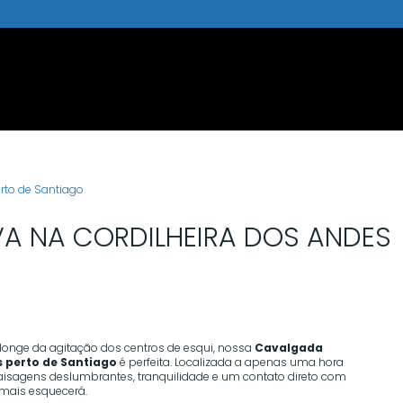
A NA CORDILHEIRA DOS ANDES
longe da agitação dos centros de esqui, nossa
Cavalgada
s perto de Santiago
é perfeita. Localizada a apenas uma hora
aisagens deslumbrantes, tranquilidade e um contato direto com
mais esquecerá.