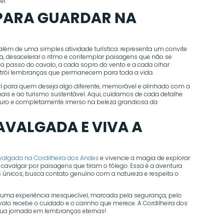
el.
PARA GUARDAR NA
além de uma simples atividade turística: representa um convite
a, desacelerar o ritmo e contemplar paisagens que não se
a passo do cavalo, a cada sopro do vento e a cada olhar
trói lembranças que permanecem para toda a vida.
eal para quem deseja algo diferente, memorável e alinhado com a
is e ao turismo sustentável. Aqui, cuidamos de cada detalhe
eguro e completamente imerso na beleza grandiosa da
AVALGADA E VIVA A
valgada na Cordilheira dos Andes
e vivencie a magia de explorar
e e cavalgar por paisagens que tiram o fôlego. Essa é a aventura
 únicos, busca contato genuíno com a natureza e respeita o
r uma experiência inesquecível, marcada pela segurança, pelo
valo recebe o cuidado e o carinho que merece. A Cordilheira dos
sua jornada em lembranças eternas!