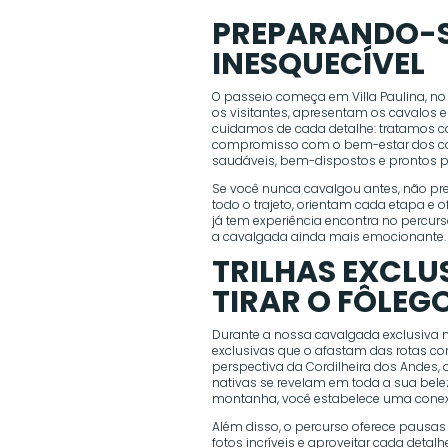
PREPARANDO-S
INESQUECÍVEL
O passeio começa em Villa Paulina, no
os visitantes, apresentam os cavalos e
cuidamos de cada detalhe: tratamos ca
compromisso com o bem-estar dos cav
saudáveis, bem-dispostos e prontos p
Se você nunca cavalgou antes, não p
todo o trajeto, orientam cada etapa e 
já tem experiência encontra no percu
a cavalgada ainda mais emocionante.
TRILHAS EXCLU
TIRAR O FÔLEG
Durante a nossa cavalgada exclusiva na
exclusivas que o afastam das rotas c
perspectiva da Cordilheira dos Andes, o
nativas se revelam em toda a sua belez
montanha, você estabelece uma conex
Além disso, o percurso oferece pausas
fotos incríveis e aproveitar cada detal