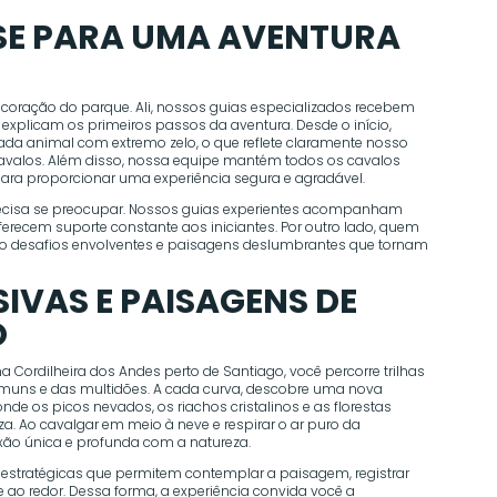
E PARA UMA AVENTURA
 coração do parque. Ali, nossos guias especializados recebem
 explicam os primeiros passos da aventura. Desde o início,
da animal com extremo zelo, o que reflete claramente nosso
alos. Além disso, nossa equipe mantém todos os cavalos
ara proporcionar uma experiência segura e agradável.
recisa se preocupar. Nossos guias experientes acompanham
oferecem suporte constante aos iniciantes. Por outro lado, quem
rso desafios envolventes e paisagens deslumbrantes que tornam
SIVAS E PAISAGENS DE
O
 Cordilheira dos Andes perto de Santiago, você percorre trilhas
omuns e das multidões. A cada curva, descobre uma nova
nde os picos nevados, os riachos cristalinos e as florestas
a. Ao cavalgar em meio à neve e respirar o ar puro da
ão única e profunda com a natureza.
 estratégicas que permitem contemplar a paisagem, registrar
he ao redor. Dessa forma, a experiência convida você a