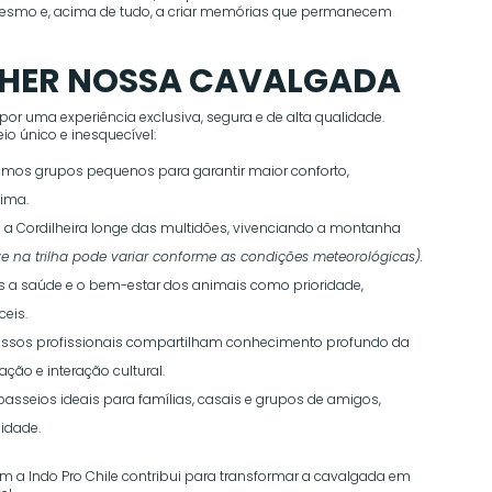
 mesmo e, acima de tudo, a criar memórias que permanecem
LHER NOSSA CAVALGADA
 por uma experiência exclusiva, segura e de alta qualidade.
o único e inesquecível:
mos grupos pequenos para garantir maior conforto,
tima.
 a Cordilheira longe das multidões, vivenciando a montanha
e na trilha pode variar conforme as condições meteorológicas).
a saúde e o bem-estar dos animais como prioridade,
eis.
ssos profissionais compartilham conhecimento profundo da
ção e interação cultural.
asseios ideais para famílias, casais e grupos de amigos,
idade.
m a Indo Pro Chile contribui para transformar a cavalgada em