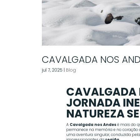
CAVALGADA NOS AND
jul 7, 2025
|
Blog
CAVALGADA 
JORNADA INE
NATUREZA SE
A
Cavalgada nos Andes
é mais do q
permanece na memória e no coração de
uma aventura singular, conduzida pela
impressionantes da
região
.