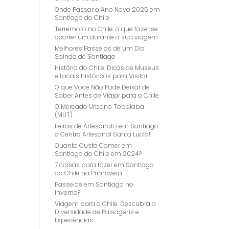
Onde Passar o Ano Novo 2025 em
Santiago do Chile
Terremoto no Chile: o que fazer se
ocorrer um durante a sua viagem
Melhores Passeios de um Dia
Saindo de Santiago
História do Chile: Dicas de Museus
e Locais Históricos para Visitar
O que Você Não Pode Deixar de
Saber Antes de Viajar para o Chile
O Mercado Urbano Tobalaba
(MUT)
Feiras de Artesanato em Santiago:
o Centro Artesanal Santa Lucía!
Quanto Custa Comer em
Santiago do Chile em 2024?
7 coisas para fazer em Santiago
do Chile na Primavera
Passeios em Santiago no
Inverno?
Viagem para o Chile: Descubra a
Diversidade de Paisagens e
Experiências