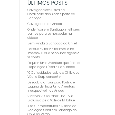
ÚLTIMOS POSTS
Cavalgada exclusiva na
Cordilheira dos Andes perto de
Santiago
Cavalgada nos Andes
Onde ficar em Santiago: melhores
bairros para se hospedar na
cidade
Bem-vinda a Santiago do Chile!
Por que evitar visitar Portillo no
inverno? O que nenhuma agência
te conta.
Esquiar: Uma Aventura que Requer
Preparação Física e Habilidade
10 Curiosidades sobre o Chile que
Vão te Surpreender! ✨
Descubra o Tour para Portillo e
Laguna del Inca: Uma Aventura
Inesquecível nos Andes
Vinícola VIK no Chile: Um Tour
Exclusivo pelo Vale de Millahue
Altas Temperaturas e Riscos da
Radiação Solar em Santiago do
Chile no Verão