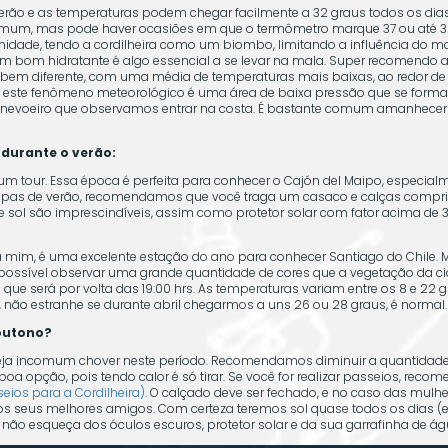
rão e as temperaturas podem chegar facilmente a 32 graus todos os di
comum, mas pode haver ocasiões em que o termômetro marque 37 ou até 38
idade, tendo a cordilheira como um biombo, limitando a influência do ma
 um bom hidratante é algo essencial a se levar na mala. Super recomendo 
ima bem diferente, com uma média de temperaturas mais baixas, ao redor d
es, este fenômeno meteorológico é uma área de baixa pressão que se forma
o ou nevoeiro que observamos entrar na costa. É bastante comum amanhecer
durante o verão:
gum tour. Essa época é perfeita para conhecer o Cajón del Maipo, especi
s roupas de verão, recomendamos que você traga um casaco e calças compri
 sol são imprescindíveis, assim como protetor solar com fator acima de 3
 mim, é uma excelente estação do ano para conhecer Santiago do Chile. M
possível observar uma grande quantidade de cores que a vegetação da ci
que será por volta das 19:00 hrs. As temperaturas variam entre os 8 e 22 
, não estranhe se durante abril chegarmos a uns 26 ou 28 graus, é normal.
 outono?
ja incomum chover neste período. Recomendamos diminuir a quantidade de
a opção, pois tendo calor é só tirar. Se você for realizar passeios, re
ios para a Cordilheira)
. O calçado deve ser fechado, e no caso das mulh
os seus melhores amigos. Com certeza teremos sol quase todos os dias (e
ão esqueça dos óculos escuros, protetor solar e da sua garrafinha de ág