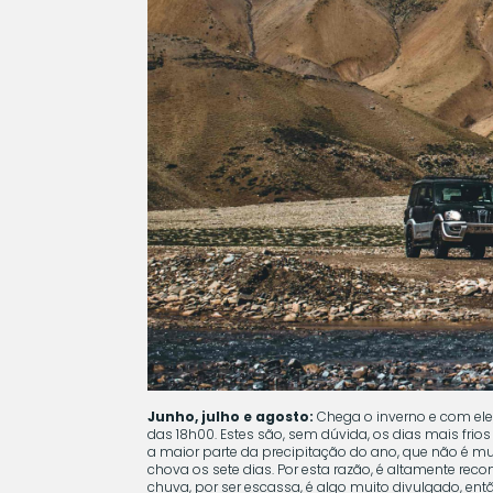
Junho, julho e agosto:
Chega o inverno e com ele
das 18h00. Estes são, sem dúvida, os dias mais fri
a maior parte da precipitação do ano, que não é mui
chova os sete dias. Por esta razão, é altamente rec
chuva, por ser escassa, é algo muito divulgado, ent