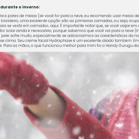
durante o inverno:
ios pares de meias (se você for para a neve, eu recomendo usar meias de 
 brasileiro, uma excelente opção são as primeiras camadas, ou seja, rou
ara se vestir em camadas, aqui. É importante notar que, se você viajar e
 solar ainda é necessário, porque sabemos que você vai para a neve (Incl
a pele sofre muito, especialmente se adicionarmos as características da 
esse clima. Seu creme facial Hydraphase é um excelente aliado também. Em
ade. Para as mãos, o que funcionou melhor para mim foi o Handy Gurugu d