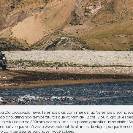
, a tão procurada neve. Teremos dias com menos luz. Veremos o sol nasce
os do ano, atingindo temperaturas que variam de -2 até 12 ou 15 graus, es
to alta, cerca de 300mm por ano, por isso posso garantir que se visitar S
omendável que você visite www.meteochile.cl antes de viajar, porque fornec
ão com certeza, se vai chover, você saberá.