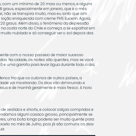
as, com um mínimo de 20 mais ou menos, e alguns
 graus, especialmente em janeiro, que é o mês
r, não se transpira muito, mas eu sinto que sim
a loção enriquecida com creme PH5 Eucerin. Agora,
e 20 graus. Além disso, o fenômeno da depressão
 na costa norte do Chile e começa a se espalhar em
 muito nublado e só conseguir ver o sol depois das
almente com o nosso passeio de maior sucesso
das. Na cidade, as noites são quentes, mas se você
0 e uma garrafa para levar água durante todo o dia,
enos frio que os outonos de outros países, a
dade vai mostrando. Os dias vão diminuindo e
graus e de manhã geralmente é mais fresco. A hora
 vestidos e shorts, e colocar calças compridas e
comendamos algum casaco grosso, principalmente se
eres, uma bota longa poderia ser muito quente para
xceto no mês de Julho, pois já são comuns os dias
ua.