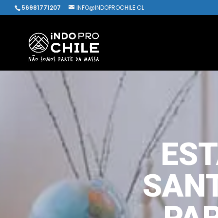
56981771207
INFO@INDOPROCHILE.CL
EST
SANT
PAR