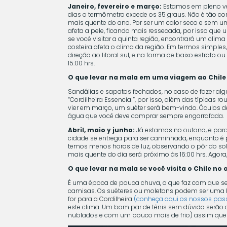
Janeiro, fevereiro e março:
Estamos em pleno ve
dias o termômetro excede os 35 graus. Não é tão 
mais quente do ano. Por ser um calor seco e sem um
afeta a pele, ficando mais ressecada, por isso que
se você visitar a quinta região, encontrará um cl
costeira afeta o clima da região. Em termos simpl
direção ao litoral sul, e na forma de baixo estrat
15:00 hrs.
O que levar na mala em uma viagem ao Chile 
Sandálias e sapatos fechados, no caso de fazer al
“Cordilheira Essencial”, por isso, além das típica
vier em março, um suéter será bem-vindo. Óculos de
água que você deve comprar sempre engarrafada.
Abril, maio y junho:
Já estamos no outono, e para
cidade se entrega para ser caminhada, enquanto é 
temos menos horas de luz, observando o pôr do sol 
mais quente do dia será próximo às 16:00 hrs. Agora
O que levar na mala se você visita o Chile no
É uma época de pouca chuva, o que faz com que se
camisas. Os suéteres ou moletons podem ser uma bo
for para a Cordilheira
(conheça aqui os nossos passe
este clima. Um bom par de tênis sem dúvida serão 
nublados e com um pouco mais de frio) assim que n