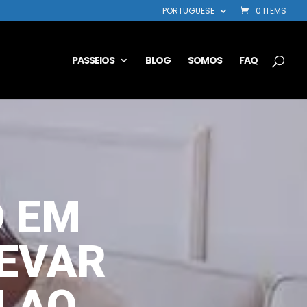
PORTUGUESE
0 ITEMS
PASSEIOS
BLOG
SOMOS
FAQ
O EM
LEVAR
M AO