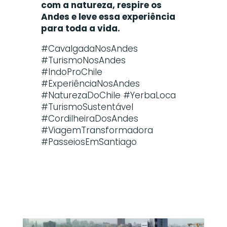
com a natureza, respire os
Andes e leve essa experiência
para toda a vida.
#CavalgadaNosAndes
#TurismoNosAndes
#IndoProChile
#ExperiênciaNosAndes
#NaturezaDoChile #YerbaLoca
#TurismoSustentável
#CordilheiraDosAndes
#ViagemTransformadora
#PasseiosEmSantiago