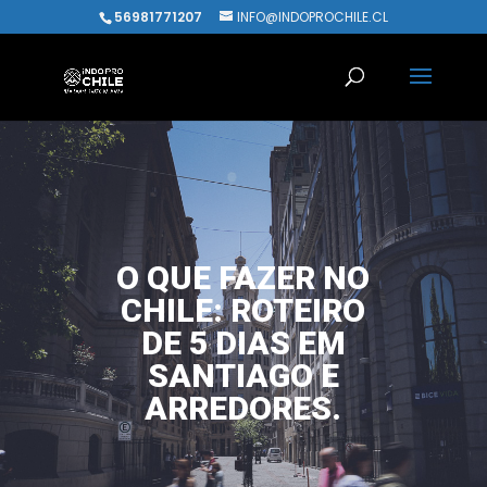
56981771207
INFO@INDOPROCHILE.CL
O QUE FAZER NO
CHILE: ROTEIRO
DE 5 DIAS EM
SANTIAGO E
ARREDORES.