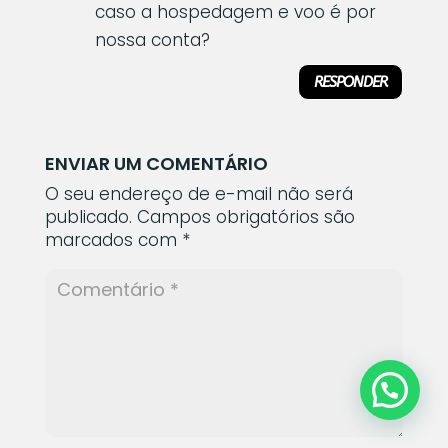
caso a hospedagem e voo é por
nossa conta?
RESPONDER
ENVIAR UM COMENTÁRIO
O seu endereço de e-mail não será
publicado.
Campos obrigatórios são
marcados com
*
Oi, estamos aqui para te atender!