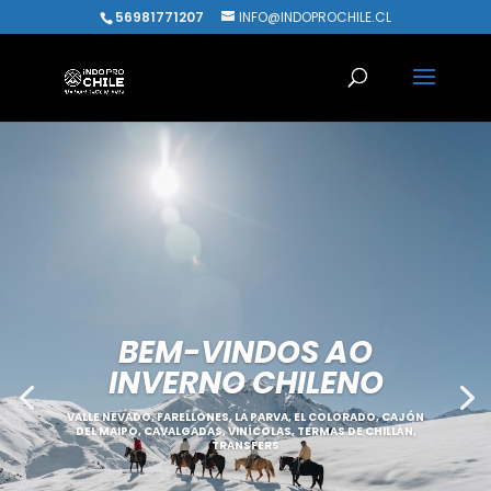
56981771207
INFO@INDOPROCHILE.CL
BEM-VINDOS AO
INVERNO CHILENO
VALLE NEVADO, FARELLONES, LA PARVA, EL COLORADO, CAJÓN
DEL MAIPO, CAVALGADAS, VINÍCOLAS, TERMAS DE CHILLÁN,
TRANSFERS