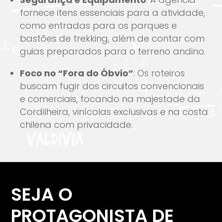
fornece itens essenciais para a atividade,
como entradas para os parques e
bastões de trekking, além de contar com
guias preparados para o terreno andino.
Foco no “Fora do Óbvio”
: Os roteiros
buscam fugir dos circuitos convencionais
e comerciais, focando na majestade da
Cordilheira, vinícolas exclusivas e na costa
chilena com privacidade.
SEJA O
PROTAGONISTA DE