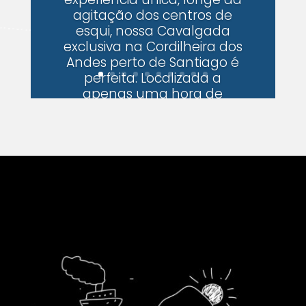
agitação dos centros de
esqui, nossa Cavalgada
exclusiva na Cordilheira dos
Andes perto de Santiago é
perfeita. Localizada a
apenas uma hora de
Santiago, esta aventura
combina paisagens
deslumbrantes,
tranquilidade e um...
LEIA MAIS