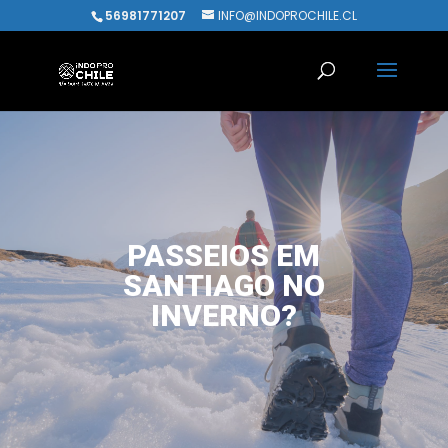
56981771207
INFO@INDOPROCHILE.CL
PASSEIOS EM
SANTIAGO NO
INVERNO?