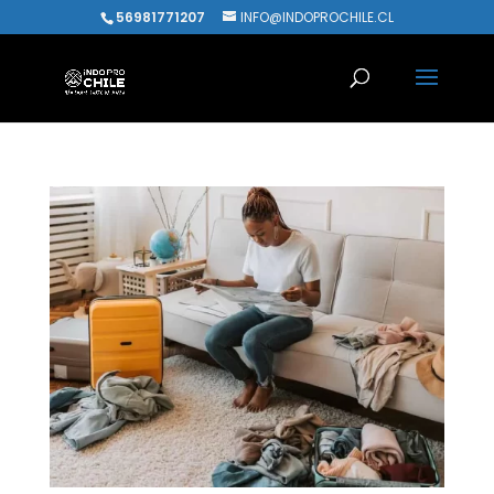
56981771207
INFO@INDOPROCHILE.CL