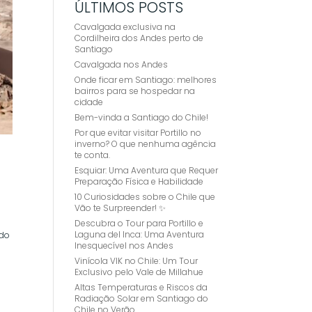
ÚLTIMOS POSTS
Cavalgada exclusiva na
Cordilheira dos Andes perto de
Santiago
Cavalgada nos Andes
Onde ficar em Santiago: melhores
bairros para se hospedar na
cidade
Bem-vinda a Santiago do Chile!
Por que evitar visitar Portillo no
inverno? O que nenhuma agência
te conta.
Esquiar: Uma Aventura que Requer
Preparação Física e Habilidade
10 Curiosidades sobre o Chile que
Vão te Surpreender! ✨
Descubra o Tour para Portillo e
Laguna del Inca: Uma Aventura
ndo
Inesquecível nos Andes
Vinícola VIK no Chile: Um Tour
Exclusivo pelo Vale de Millahue
Altas Temperaturas e Riscos da
Radiação Solar em Santiago do
Chile no Verão