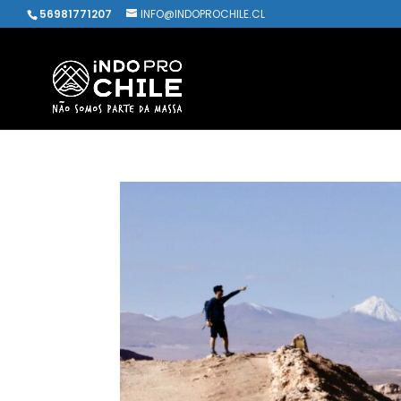
56981771207
INFO@INDOPROCHILE.CL