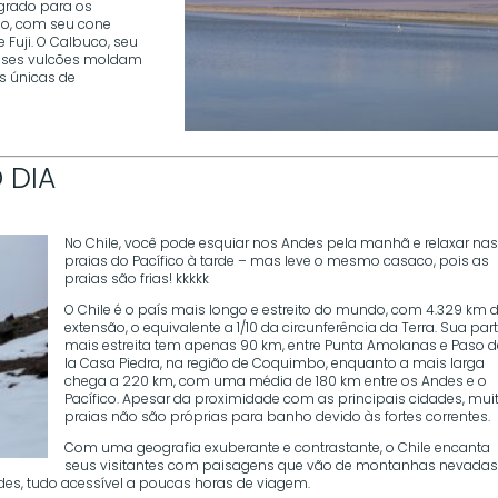
sagrado para os
no, com seu cone
 Fuji. O Calbuco, seu
 Esses vulcões moldam
s únicas de
 DIA
No Chile, você pode esquiar nos Andes pela manhã e relaxar na
praias do Pacífico à tarde – mas leve o mesmo casaco, pois as
praias são frias! kkkkk
O Chile é o país mais longo e estreito do mundo, com 4.329 km 
extensão, o equivalente a 1/10 da circunferência da Terra. Sua par
mais estreita tem apenas 90 km, entre Punta Amolanas e Paso 
la Casa Piedra, na região de Coquimbo, enquanto a mais larga
chega a 220 km, com uma média de 180 km entre os Andes e o
Pacífico. Apesar da proximidade com as principais cidades, mui
praias não são próprias para banho devido às fortes correntes.
Com uma geografia exuberante e contrastante, o Chile encanta
seus visitantes com paisagens que vão de montanhas nevadas
ordes, tudo acessível a poucas horas de viagem.