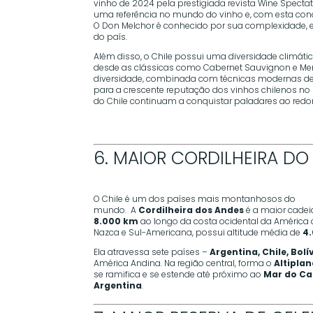
vinho de 2024 pela prestigiada revista Wine Spectat
uma referência no mundo do vinho e, com esta conqu
O Don Melchor é conhecido por sua complexidade, ele
do país.
Além disso, o Chile possui uma diversidade climáti
desde as clássicas como Cabernet Sauvignon e Mer
diversidade, combinada com técnicas modernas de
para a crescente reputação dos vinhos chilenos n
do Chile continuam a conquistar paladares ao red
6. MAIOR CORDILHEIRA D
O Chile é um dos países mais montanhosos do
mundo. A
Cordilheira dos Andes
é a maior cade
8.000 km
ao longo da costa ocidental da América 
Nazca e Sul-Americana, possui altitude média de
4
Ela atravessa sete países –
Argentina, Chile, Bol
América Andina. Na região central, forma o
Altipla
se ramifica e se estende até próximo ao
Mar do Ca
Argentina
.