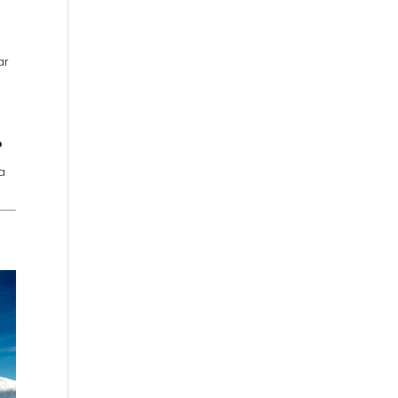
ar
s
o
e
a