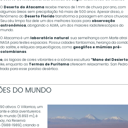
O
Deserto do Atacama
recebe menos de 1 mm de chuva por ano, com
algumas áreas sem precipitação há mais de 500 anos. Apesar disso, o
fenômeno do
Deserto Florido
transforma a paisagem em anos chuvoso
Seu céu limpo faz dele um dos melhores locais para
observação
astronômica
, abrigando o ALMA, um dos maiores radiotelescópios do
mundo.
O Atacama é um
laboratório natural
: sua semelhança com Marte atrai
NASA para testes espaciais. Possui cidades fantasmas, herança da corrid
do salitre, e relíquias arqueológicas, como
geoglifos e múmias pré-
colombianas
.
io
, as lagoas de cores vibrantes e a icônica escultura
“Mano del Desierto
bike, enquanto as
Termas de Puritama
oferecem relaxamento. San Pedro
trada para esse paraíso desértico.
CÕES DO MUNDO
0 ativos. O Villarrica, um
te e atrai aventureiros.
 do mundo (6.893 m), é
ay, na Reserva
(1988-1989), criando a