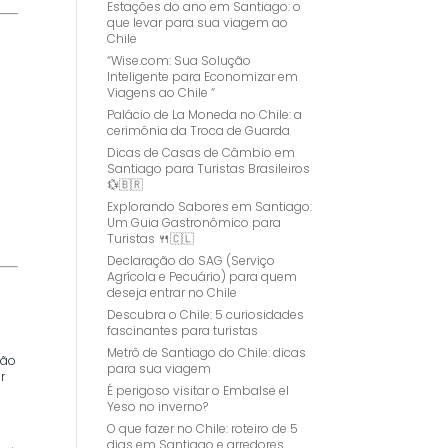
Estações do ano em Santiago: o
que levar para sua viagem ao
Chile
“Wise.com: Sua Solução
Inteligente para Economizar em
Viagens ao Chile “
Palácio de La Moneda no Chile: a
cerimônia da Troca de Guarda
Dicas de Casas de Câmbio em
Santiago para Turistas Brasileiros
💱🇧🇷
Explorando Sabores em Santiago:
Um Guia Gastronômico para
Turistas 🍴🇨🇱
Declaração do SAG (Serviço
Agrícola e Pecuário) para quem
deseja entrar no Chile
Descubra o Chile: 5 curiosidades
fascinantes para turistas
Metrô de Santiago do Chile: dicas
ção
para sua viagem
r
É perigoso visitar o Embalse el
Yeso no inverno?
O que fazer no Chile: roteiro de 5
dias em Santiago e arredores.