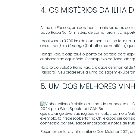
4. OS MISTÉRIOS DA ILHA 
A Ilha de Páscoa, um dos locais mais remotos do 
povo Rapa Nui. O mistério de como foram transport
Localizada a 3.700 km do continente, a ilha tem uma 
ancestrais) e o
Umanga
(trabalho comunitário) qu
Hanga Roa, a capital, é o ponto de partida para exp
alinhados ao equinócio. O complexo de Tahai abriga 
No alto do vulcão Rano Kau, a cidade cerimonial de
Pássaro). Seu cráter revela uma paisagem exuberan
5. UM DOS MELHORES VI
O
c
que abrange diversas regiões vinícolas, como o Va
exemplo, foi “redescoberta” no Chile após ser consid
conhecida por seu sabor encorpado e notas de frut
Recentemente, o vinho chileno Don Melchor 2021, u