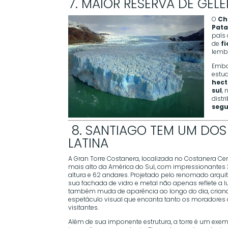
7. MAIOR RESERVA DE GEL
O
Ch
Pat
país
de
f
lemb
Embor
estu
hect
sul
,
distr
segu
️ 8. SANTIAGO TEM UM DOS
LATINA
A Gran Torre Costanera, localizada no Costanera Cent
mais alto da América do Sul, com impressionantes
altura e 62 andares. Projetado pelo renomado arquite
sua fachada de vidro e metal não apenas reflete a l
também muda de aparência ao longo do dia, cria
espetáculo visual que encanta tanto os moradores
visitantes.
Além de sua imponente estrutura, a torre é um exe