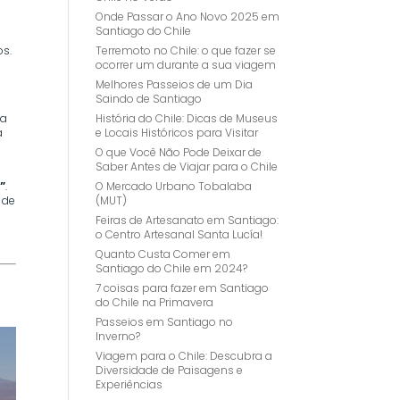
Onde Passar o Ano Novo 2025 em
Santiago do Chile
Terremoto no Chile: o que fazer se
s.
ocorrer um durante a sua viagem
Melhores Passeios de um Dia
Saindo de Santiago
História do Chile: Dicas de Museus
 a
e Locais Históricos para Visitar
a
O que Você Não Pode Deixar de
Saber Antes de Viajar para o Chile
O Mercado Urbano Tobalaba
”
.
(MUT)
 de
Feiras de Artesanato em Santiago:
o Centro Artesanal Santa Lucía!
Quanto Custa Comer em
Santiago do Chile em 2024?
7 coisas para fazer em Santiago
do Chile na Primavera
Passeios em Santiago no
Inverno?
Viagem para o Chile: Descubra a
Diversidade de Paisagens e
Experiências