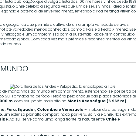
or. Esta publicação, que divulga a lista dos 100 melhores vinhos desde 1988
ista, o Chile celebra a segunda vez que um de seus vinhos lidera o ranki
gância e potencial de envelhecimento, refletindo a rica herança vitiviníco
ca e geográfica que permite o cultivo de uma ampla variedade de uvas,
lot até variedades menos conhecidas, como a País e a Pedro Ximénez. Es
 vinificação e um compromisso com a sustentabilidade, tem contribuído
o mercado global. Com cada vez mais prêmios e reconhecimentos, os vinh
or do mundo.
O MUNDO
ia de montanhas do mundo em comprimento, estendendo-se por cerca d
do Sul. Formada no período Terciário pelo choque das placas tectônicas d
.000 m
, com seu ponto mais alto no
Monte Aconcágua (6.962 m)
.
ívia, Peru, Equador, Colômbia e Venezuela
– moldando a paisagem d
no
, um extenso planalto compartilhado por Peru, Bolívia e Chile. Nos extrem
ribe
. Ao sul, serve como uma longa fronteira natural entre
Chile e