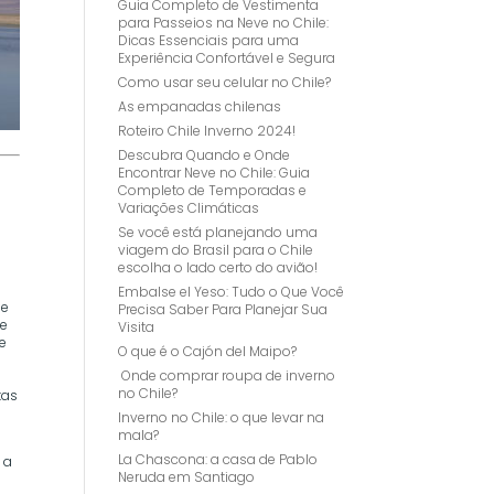
Guia Completo de Vestimenta
para Passeios na Neve no Chile:
Dicas Essenciais para uma
Experiência Confortável e Segura
Como usar seu celular no Chile?
As empanadas chilenas
Roteiro Chile Inverno 2024!
Descubra Quando e Onde
Encontrar Neve no Chile: Guia
Completo de Temporadas e
Variações Climáticas
Se você está planejando uma
s
viagem do Brasil para o Chile
escolha o lado certo do avião!
Embalse el Yeso: Tudo o Que Você
de
Precisa Saber Para Planejar Sua
te
Visita
de
O que é o Cajón del Maipo?
Onde comprar roupa de inverno
no Chile?
tas
Inverno no Chile: o que levar na
mala?
La Chascona: a casa de Pablo
 a
Neruda em Santiago