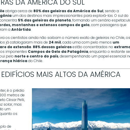
EIRAS DA AMÉRICA DO SUL
ile
abriga cerca de
80% das geleiras da América do Sul
, sendo a
agônia
um dos destinos mais impressionantes para explorá-las. O sul do
 concentra
5% das geleiras do planeta
, formando um cenário espetacul
iordes, montanhas e extensos campos de gelo
, com paisagens que
ram a
Antártida
.
a os cientistas ainda não saibam o número exato de geleiras no Chile, o
dos já catalogaram mais de
24 mil
, cada uma com pelo menos
um
are de extensão
.
88% dessas geleiras
estão concentradas no
extrem
 nos imponentes
Campos de Gelo da Patagônia
, enquanto o restante s
ibui pelo
norte e centro do país
, desempenhando um papel essencial n
rança hídrica
do Chile.
 EDIFÍCIOS MAIS ALTOS DA AMÉRICA
er, é o prédio
 300 metros de
to César Pelli,
uz solar, mas
ndo um
 quanto os
mplo de