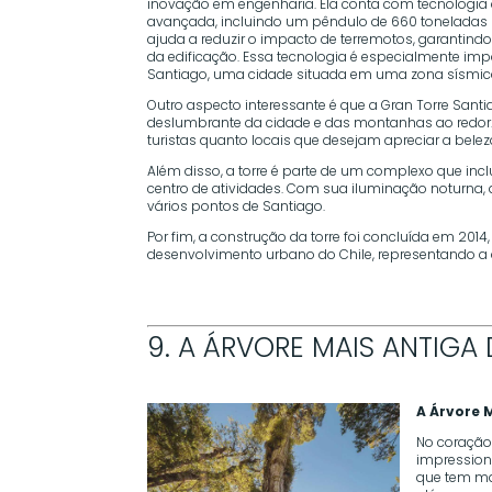
inovação em engenharia. Ela conta com tecnologia
avançada, incluindo um pêndulo de 660 toneladas 
ajuda a reduzir o impacto de terremotos, garantind
da edificação. Essa tecnologia é especialmente im
Santiago, uma cidade situada em uma zona sísmica
Outro aspecto interessante é que a Gran Torre Sant
deslumbrante da cidade e das montanhas ao redor. É
turistas quanto locais que desejam apreciar a bele
Além disso, a torre é parte de um complexo que incl
centro de atividades. Com sua iluminação noturna, 
vários pontos de Santiago.
Por fim, a construção da torre foi concluída em 201
desenvolvimento urbano do Chile, representando a
9. A ÁRVORE MAIS ANTIGA
A Árvore 
No coração
impression
que tem mai