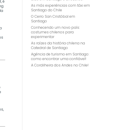
, é
As más experiências com táxi em
ng.
Santiago do Chile
la
O Cerro San Cristóbal em
Santiago
Conhecendo um novo país:
sa
costumes chilenos para
experimentar
os
As raízes da história chilena na
Catedral de Santiago
Agência de turismo em Santiago:
como encontrar uma confiável!
A Cordilheira dos Andes no Chile!
e
e
a
os,