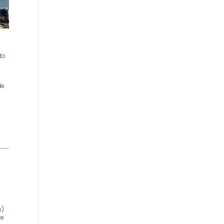
to
de
s)
 e