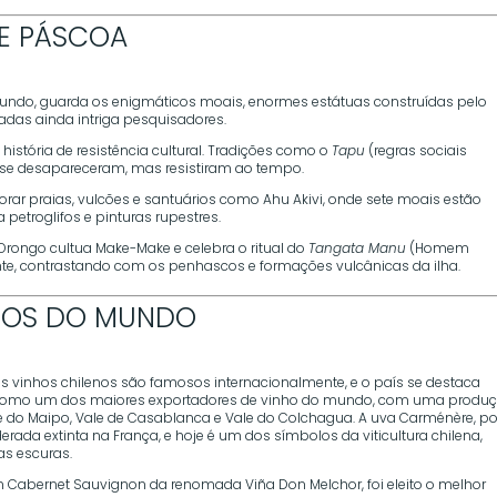
DE PÁSCOA
mundo, guarda os enigmáticos moais, enormes estátuas construídas pelo
adas ainda intriga pesquisadores.
história de resistência cultural. Tradições como o
Tapu
(regras sociais
ase desapareceram, mas resistiram ao tempo.
lorar praias, vulcões e santuários como Ahu Akivi, onde sete moais estão
petroglifos e pinturas rupestres.
 Orongo cultua Make-Make e celebra o ritual do
Tangata Manu
(Homem
te, contrastando com os penhascos e formações vulcânicas da ilha.
NHOS DO MUNDO
s vinhos chilenos são famosos internacionalmente, e o país se destaca
omo um dos maiores exportadores de vinho do mundo, com uma produ
le do Maipo, Vale de Casablanca e Vale do Colchagua. A uva Carménère, po
erada extinta na França, e hoje é um dos símbolos da viticultura chilena,
as escuras.
m Cabernet Sauvignon da renomada Viña Don Melchor, foi eleito o melhor