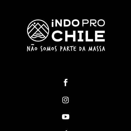


