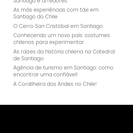
Santiago e arredores.
As más experiências com táxi em
Santiago do Chile
O Cerro San Cristóbal em Santiago
Conhecendo um novo país: costumes
chilenos para experimentar
As raízes da história chilena na Catedral
de Santiago
Agência de turismo em Santiago: como
encontrar uma confiável!
A Cordilheira dos Andes no Chile!