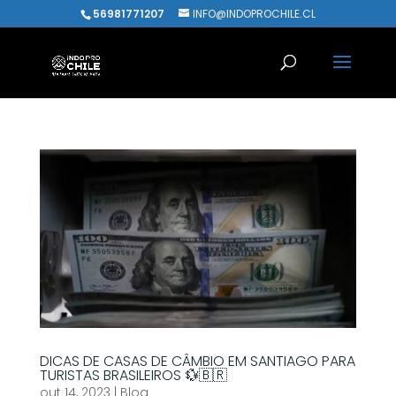
56981771207
INFO@INDOPROCHILE.CL
DICAS DE CASAS DE CÂMBIO EM SANTIAGO PARA
TURISTAS BRASILEIROS 💱🇧🇷
out 14, 2023
|
Blog