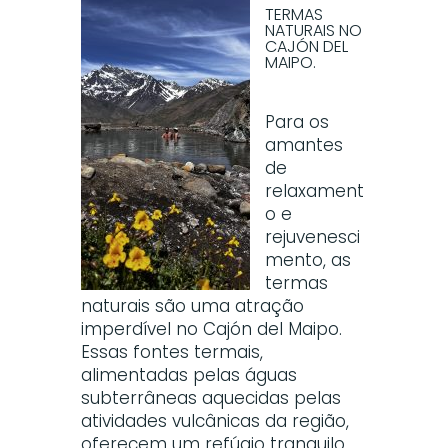
TERMAS
NATURAIS NO
CAJÓN DEL
MAIPO.
Para os
amantes
de
relaxament
o e
rejuvenesci
mento, as
termas
naturais são uma atração
imperdível no Cajón del Maipo.
Essas fontes termais,
alimentadas pelas águas
subterrâneas aquecidas pelas
atividades vulcânicas da região,
oferecem um refúgio tranquilo