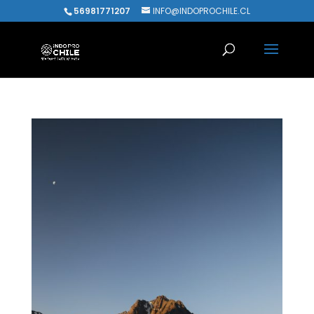
56981771207
INFO@INDOPROCHILE.CL