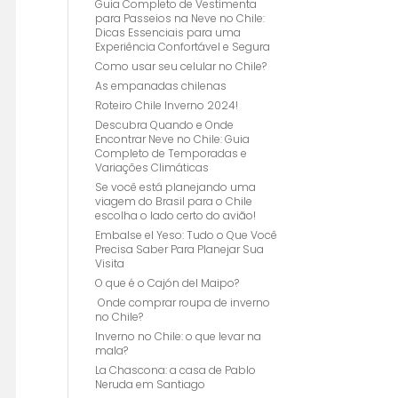
Guia Completo de Vestimenta
para Passeios na Neve no Chile:
Dicas Essenciais para uma
Experiência Confortável e Segura
Como usar seu celular no Chile?
As empanadas chilenas
Roteiro Chile Inverno 2024!
Descubra Quando e Onde
Encontrar Neve no Chile: Guia
Completo de Temporadas e
Variações Climáticas
Se você está planejando uma
viagem do Brasil para o Chile
escolha o lado certo do avião!
Embalse el Yeso: Tudo o Que Você
Precisa Saber Para Planejar Sua
Visita
O que é o Cajón del Maipo?
Onde comprar roupa de inverno
no Chile?
Inverno no Chile: o que levar na
mala?
La Chascona: a casa de Pablo
Neruda em Santiago