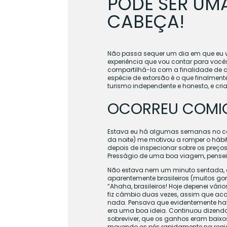
PODE SER UM
CABEÇA!
Não passa sequer um dia em que eu v
experiência que vou contar para você
compartilhá-la com a finalidade de a
espécie de extorsão é o que finalmen
turismo independente e honesto, e criar
OCORREU COMI
Estava eu há algumas semanas no ce
da noite) me motivou a romper o hábi
depois de inspecionar sobre os preços
Presságio de uma boa viagem, pensei
Não estava nem um minuto sentada, q
aparentemente brasileiros (muitos gor
“Ahaha, brasileiros! Hoje depenei vári
fiz câmbio duas vezes, assim que acab
nada. Pensava que evidentemente hav
era uma boa ideia. Continuou dizendo
sobreviver, que os ganhos eram baixos
movendo os pés rapidamente na regi