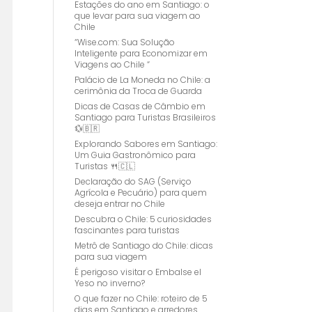
Estações do ano em Santiago: o
que levar para sua viagem ao
Chile
“Wise.com: Sua Solução
Inteligente para Economizar em
Viagens ao Chile “
Palácio de La Moneda no Chile: a
cerimônia da Troca de Guarda
Dicas de Casas de Câmbio em
Santiago para Turistas Brasileiros
💱🇧🇷
Explorando Sabores em Santiago:
Um Guia Gastronômico para
Turistas 🍴🇨🇱
Declaração do SAG (Serviço
Agrícola e Pecuário) para quem
deseja entrar no Chile
Descubra o Chile: 5 curiosidades
fascinantes para turistas
Metrô de Santiago do Chile: dicas
para sua viagem
É perigoso visitar o Embalse el
Yeso no inverno?
O que fazer no Chile: roteiro de 5
dias em Santiago e arredores.