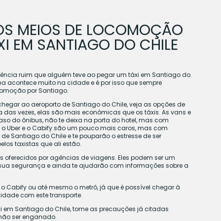
OS MEIOS DE LOCOMOÇÃO
XI EM SANTIAGO DO CHILE
riência ruim que alguém teve ao pegar um táxi em Santiago do
lema acontece muito na cidade e é por isso que sempre
omoção por Santiago.
chegar ao aeroporto de Santiago do Chile, veja as opções de
ia das vezes, elas são mais econômicas que os táxis. As vans e
aso do ônibus, não te deixa na porta do hotel, mas com
Já o Uber e o Cabify são um pouco mais caros, mas com
 de Santiago do Chile e te pouparão o estresse de ser
os taxistas que ali estão.
os oferecidos por agências de viagens. Eles podem ser um
sua segurança e ainda te ajudarão com informações sobre a
, o Cabify ou até mesmo o metrô, já que é possível chegar à
cidade com este transporte.
xi em Santiago do Chile, tome as precauções já citadas
 não ser enganado.