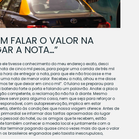
EM FALAR O VALOR NA
GAR A NOTA…”
e ele tivesse conhecimento do meu endereço exato, desci
ota de cinco mil pesos, para pagar uma corrida de três mil
na hora de entregar a nota, para que ele não trocasse e me
 uma nota de menor valor. Recebeu a nota, olhou e me disse:
mos ter que deixar em cinco mil”. O fulano se preparou para
 batendo forte a porta e falando um palavrão. Anotei a placa
 órgão competente, a reclamação não foi à diante. Mesmo
deve servir para alguma coisa, nem que seja para reforçar o
responsável, com autopreservação, implica em estar
lerta, atento às condições que nossa viagem oferece. Antes de
 primordial se informar das tarifas aproximadas do lugar
, o pessoal do hotel, ou os amigos que te recebem, estão
ante também conhecer a moeda local e juntamente com a
 evitar terminar pagando quase cinco vezes mais do que o valor
s brasileiros enganados pelo taxista inescrupuloso,