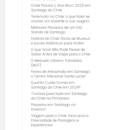
Onde Passar o Ano Novo 2025 em
Santiago do Chile
Terremoto no Chile: o que fazer se
ocorrer um durante a sua viagem
Melhores Passeios de um Dia
Saindo de Santiago
História do Chile: Dicas de Museus
e Locais Históricos para Visitar
O que Você Não Pode Deixar de
Saber Antes de Viajar para o Chile
O Mercado Urbano Tobalaba
(MUT)
Feiras de Artesanato em Santiago:
o Centro Artesanal Santa Lucía!
Quanto Custa Comer em
Santiago do Chile em 2024?
7 coisas para fazer em Santiago
do Chile na Primavera
Passeios em Santiago no
Inverno?
Viagem para o Chile: Descubra a
Diversidade de Paisagens e
Experiências