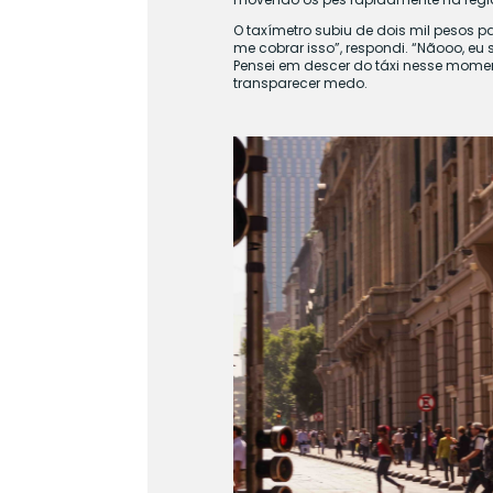
O taxímetro subiu de dois mil pesos 
me cobrar isso”, respondi. “Nãooo, e
Pensei em descer do táxi nesse momen
transparecer medo.