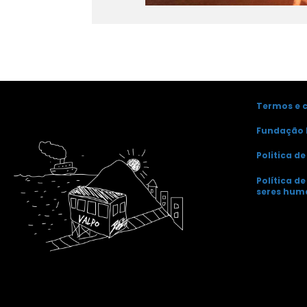
Termos e 
Fundação 
Politica d
Política d
seres hum