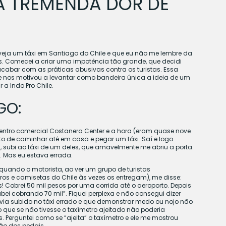
A TREMENDA DOR DE
eja um táxi em Santiago do Chile e que eu não me lembre da
s. Comecei a criar uma impotência tão grande, que decidi
cabar com as práticas abusivas contra os turistas. Essa
te nos motivou a levantar como bandeira única a ideia de um
 a Indo Pro Chile.
GO:
ntro comercial Costanera Center e a hora (eram quase nove
to de caminhar até em casa e pegar um táxi. Saí e logo
, subi ao táxi de um deles, que amavelmente me abriu a porta.
. Mas eu estava errada.
uando o motorista, ao ver um grupo de turistas
ros e camisetas do Chile às vezes os entregam), me disse:
os! Cobrei 50 mil pesos por uma corrida até o aeroporto. Depois
ei cobrando 70 mil”. Fiquei perplexa e não consegui dizer
ia subido no táxi errado e que demonstrar medo ou nojo não
 que se não tivesse o taxímetro ajeitado não poderia
. Perguntei como se “ajeita” o taxímetro e ele me mostrou
ão dos pedais.