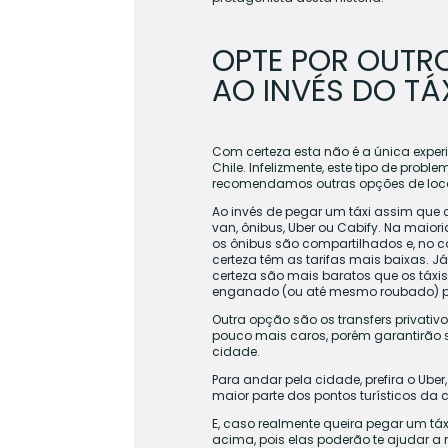
OPTE POR OUTR
AO INVÉS DO TÁ
Com certeza esta não é a única expe
Chile. Infelizmente, este tipo de prob
recomendamos outras opções de loc
Ao invés de pegar um táxi assim que 
van, ônibus, Uber ou Cabify. Na maior
os ônibus são compartilhados e, no c
certeza têm as tarifas mais baixas. 
certeza são mais baratos que os táxis
enganado (ou até mesmo roubado) pel
Outra opção são os transfers privativ
pouco mais caros, porém garantirão 
cidade.
Para andar pela cidade, prefira o Uber
maior parte dos pontos turísticos da 
E, caso realmente queira pegar um tá
acima, pois elas poderão te ajudar a