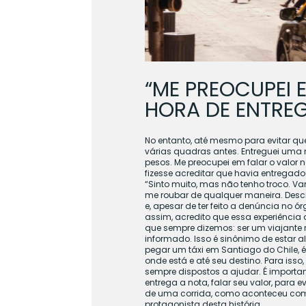
“ME PREOCUPEI 
HORA DE ENTRE
No entanto, até mesmo para evitar qu
várias quadras antes. Entreguei uma n
pesos. Me preocupei em falar o valor 
fizesse acreditar que havia entregado
“Sinto muito, mas não tenho troco. Va
me roubar de qualquer maneira. Desci
e, apesar de ter feito a denúncia no
assim, acredito que essa experiência 
que sempre dizemos: ser um viajante 
informado. Isso é sinônimo de estar a
pegar um táxi em Santiago do Chile, é
onde está e até seu destino. Para isso
sempre dispostos a ajudar. É import
entrega a nota, falar seu valor, para
de uma corrida, como aconteceu com o
protagonista desta história.