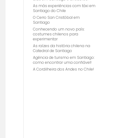
As más experiências com táxi em
Santiago do Chile
O Cerro San Cristóbal em
Santiago
Conhecendo um novo país:
costumes chilenos para
experimentar
As raízes da história chilena na
Catedral de Santiago
Agência de turismo em Santiago:
como encontrar uma confiável!
A Cordilheira dos Andes no Chile!