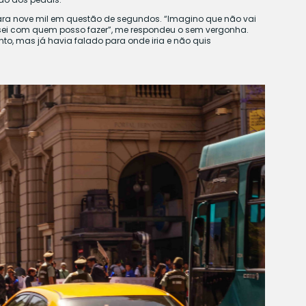
para nove mil em questão de segundos. “Imagino que não vai
u sei com quem posso fazer”, me respondeu o sem vergonha.
to, mas já havia falado para onde iria e não quis