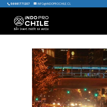
56981771207
INFO@INDOPROCHILE.CL