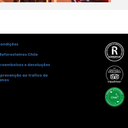
condições
Reforestemos Chile
e reembolsos e devoluções
e prevenção ao trafico de
anos