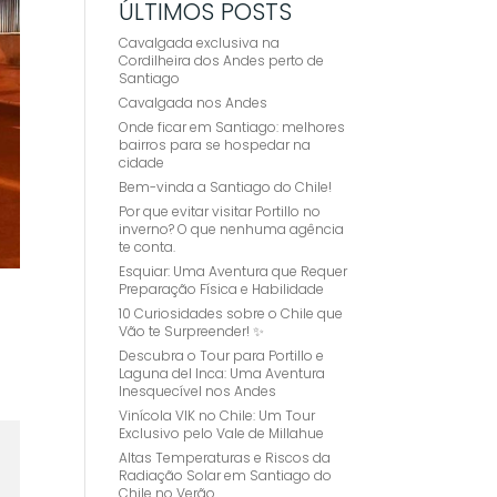
ÚLTIMOS POSTS
Cavalgada exclusiva na
Cordilheira dos Andes perto de
Santiago
Cavalgada nos Andes
Onde ficar em Santiago: melhores
bairros para se hospedar na
cidade
Bem-vinda a Santiago do Chile!
Por que evitar visitar Portillo no
inverno? O que nenhuma agência
te conta.
Esquiar: Uma Aventura que Requer
Preparação Física e Habilidade
10 Curiosidades sobre o Chile que
Vão te Surpreender! ✨
Descubra o Tour para Portillo e
Laguna del Inca: Uma Aventura
Inesquecível nos Andes
Vinícola VIK no Chile: Um Tour
Exclusivo pelo Vale de Millahue
Altas Temperaturas e Riscos da
Radiação Solar em Santiago do
Chile no Verão