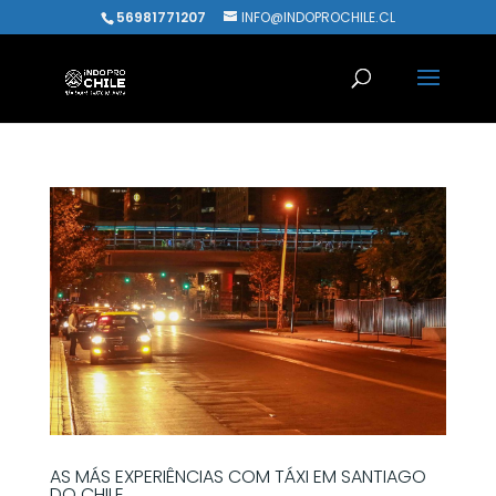
56981771207
INFO@INDOPROCHILE.CL
AS MÁS EXPERIÊNCIAS COM TÁXI EM SANTIAGO
DO CHILE