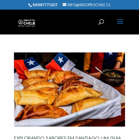
56981771207
INFO@INDOPROCHILE.CL
EXPLORANDO SABORES EM SANTIAGO: UM GUIA