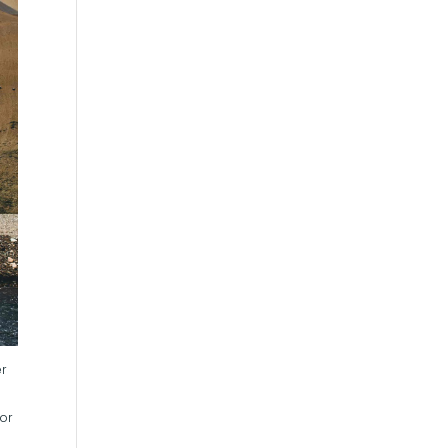
er
por