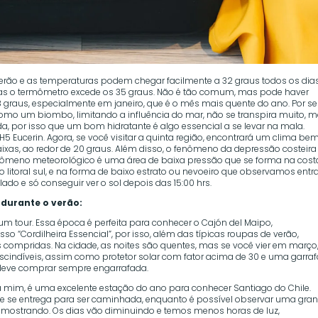
rão e as temperaturas podem chegar facilmente a 32 graus todos os dias
s o termômetro excede os 35 graus. Não é tão comum, mas pode haver
graus, especialmente em janeiro, que é o mês mais quente do ano. Por se
como um biombo, limitando a influência do mar, não se transpira muito, 
da, por isso que um bom hidratante é algo essencial a se levar na mala.
Eucerin. Agora, se você visitar a quinta região, encontrará um clima be
xas, ao redor de 20 graus. Além disso, o fenômeno da depressão costeira
fenômeno meteorológico é uma área de baixa pressão que se forma na cost
 litoral sul, e na forma de baixo estrato ou nevoeiro que observamos entr
o e só conseguir ver o sol depois das 15:00 hrs.
durante o verão:
um tour. Essa época é perfeita para conhecer o Cajón del Maipo,
 “Cordilheira Essencial”, por isso, além das típicas roupas de verão,
ompridas. Na cidade, as noites são quentes, mas se você vier em março
scindíveis, assim como protetor solar com fator acima de 30 e uma garra
 deve comprar sempre engarrafada.
 mim, é uma excelente estação do ano para conhecer Santiago do Chile.
ade se entrega para ser caminhada, enquanto é possível observar uma gra
 mostrando. Os dias vão diminuindo e temos menos horas de luz,