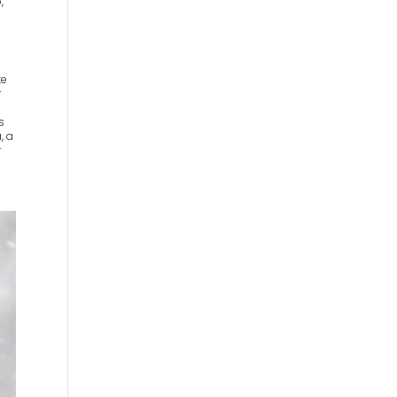
,
e
te
r
s
, a
r
e