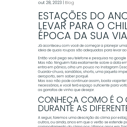
out 28, 2023
|
Blog
ESTAÇÕES DO ANO
LEVAR PARA O CH
ÉPOCA DA SUA VI
Já aconteceu com você de começar a planejar uma
ideia de quais roupas são adequadas para levar ao
Então você pega seu telefone e pesquisa no google 
Mas não. Ninguém fala exatamente sobre a data em q
entra em pânico, olha um pouco no Instagram (iss
Guarda-chuva, sandálias, shorts, uma jaqueta impe
aeroporto, sem saber porquê.
Mas isso não pode continuar assim, basta viajante! 
necessárias, e você terá espaço suficiente para vol
as garrafas de vinho que desejar.
CONHEÇA COMO É O C
DURANTE AS DIFEREN
A seguir, faremos uma descrição do clima por esta
outros, ou ainda, anos em que o verão se estende po
comportamento do clima nos últimos anos em Sant