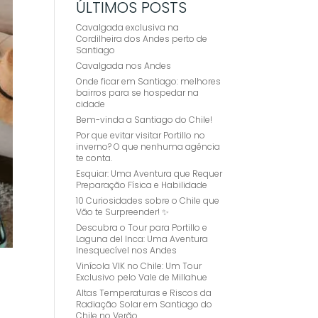
ÚLTIMOS POSTS
Cavalgada exclusiva na
Cordilheira dos Andes perto de
Santiago
Cavalgada nos Andes
Onde ficar em Santiago: melhores
bairros para se hospedar na
cidade
Bem-vinda a Santiago do Chile!
Por que evitar visitar Portillo no
inverno? O que nenhuma agência
te conta.
Esquiar: Uma Aventura que Requer
Preparação Física e Habilidade
10 Curiosidades sobre o Chile que
Vão te Surpreender! ✨
Descubra o Tour para Portillo e
Laguna del Inca: Uma Aventura
Inesquecível nos Andes
Vinícola VIK no Chile: Um Tour
Exclusivo pelo Vale de Millahue
Altas Temperaturas e Riscos da
Radiação Solar em Santiago do
Chile no Verão