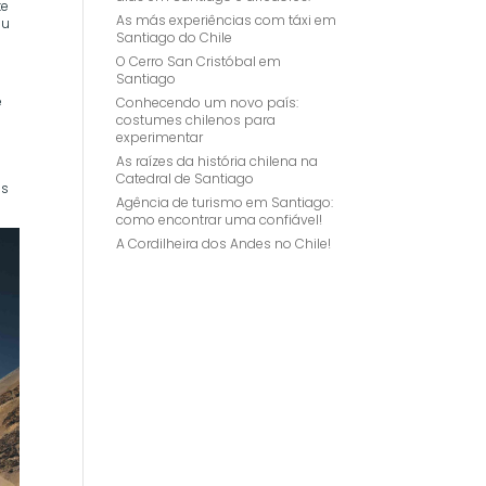
te
As más experiências com táxi em
ou
Santiago do Chile
O Cerro San Cristóbal em
Santiago
e
Conhecendo um novo país:
costumes chilenos para
experimentar
As raízes da história chilena na
Catedral de Santiago
is
Agência de turismo em Santiago:
como encontrar uma confiável!
A Cordilheira dos Andes no Chile!