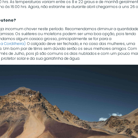
00 hrs. As temperaturas variam entre os 8 e 22 graus e de manhã geralmen
mo às 16:00 hrs. Agora, não estranhe se durante abril chegarmos a uns 26 
 outono?
eja incomum chover neste período. Recomendamos diminuir a quantidad
e camisas. Os suéteres ou moletons podem ser uma boa opção, pois tendo
comendamos algum casaco grosso, principalmente se for para a
a Cordilheira)
. O calçado deve ser fechado, e no caso das mulheres, uma
ima. Um bom par de tênis sem dúvida serão os seus melhores amigos. Com
no mês de Julho, pois já são comuns os dias nublados e com um pouco ma
protetor solar e da sua garrafinha de água.