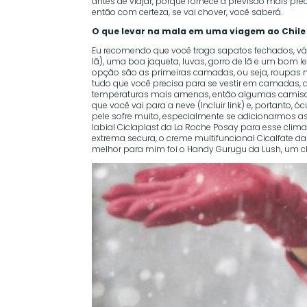
antes de viajar, porque fornece a previsão mais pre
então com certeza, se vai chover, você saberá.
O que levar na mala em uma viagem ao Chile 
Eu recomendo que você traga sapatos fechados, vár
lã), uma boa jaqueta, luvas, gorro de lã e um bom 
opção são as primeiras camadas, ou seja, roupas 
tudo que você precisa para se vestir em camadas, aq
temperaturas mais amenas, então algumas camisas
que você vai para a neve (Incluir link) e, portanto,
pele sofre muito, especialmente se adicionarmos as
labial Ciclaplast da La Roche Posay para esse cli
extrema secura, o creme multifuncional Cicalfate d
melhor para mim foi o Handy Gurugu da Lush, um c