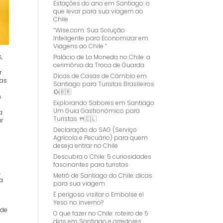
Estações do ano em Santiago: o
que levar para sua viagem ao
Chile
“Wise.com: Sua Solução
Inteligente para Economizar em
Viagens ao Chile “
,
Palácio de La Moneda no Chile: a
cerimônia da Troca de Guarda
r
Dicas de Casas de Câmbio em
mas
Santiago para Turistas Brasileiros
💱🇧🇷
m
Explorando Sabores em Santiago:
Um Guia Gastronômico para
a
Turistas 🍴🇨🇱
ar
Declaração do SAG (Serviço
Agrícola e Pecuário) para quem
deseja entrar no Chile
Descubra o Chile: 5 curiosidades
fascinantes para turistas
,
Metrô de Santiago do Chile: dicas
fa
para sua viagem
É perigoso visitar o Embalse el
Yeso no inverno?
nde
O que fazer no Chile: roteiro de 5
dias em Santiago e arredores.