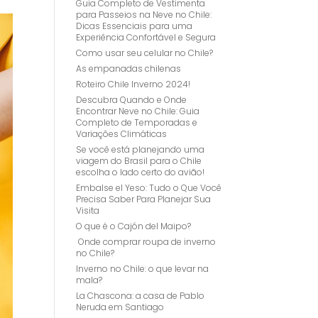
Guia Completo de Vestimenta
para Passeios na Neve no Chile:
Dicas Essenciais para uma
Experiência Confortável e Segura
Como usar seu celular no Chile?
As empanadas chilenas
Roteiro Chile Inverno 2024!
Descubra Quando e Onde
Encontrar Neve no Chile: Guia
Completo de Temporadas e
Variações Climáticas
Se você está planejando uma
viagem do Brasil para o Chile
escolha o lado certo do avião!
Embalse el Yeso: Tudo o Que Você
Precisa Saber Para Planejar Sua
Visita
O que é o Cajón del Maipo?
Onde comprar roupa de inverno
no Chile?
Inverno no Chile: o que levar na
mala?
La Chascona: a casa de Pablo
Neruda em Santiago