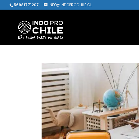
56981771207
INFO@INDOPROCHILE.CL