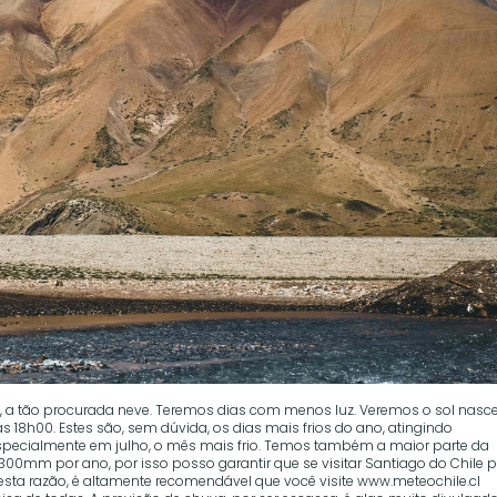
, a tão procurada neve. Teremos dias com menos luz. Veremos o sol nasc
 18h00. Estes são, sem dúvida, os dias mais frios do ano, atingindo
 especialmente em julho, o mês mais frio. Temos também a maior parte da
 300mm por ano, por isso posso garantir que se visitar Santiago do Chile 
 esta razão, é altamente recomendável que você visite www.meteochile.cl