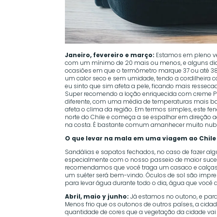
Janeiro, fevereiro e março:
Estamos em pleno ve
com um mínimo de 20 mais ou menos, e alguns dia
ocasiões em que o termômetro marque 37 ou até 38 
um calor seco e sem umidade, tendo a cordilheira 
eu sinto que sim afeta a pele, ficando mais resseca
Super recomendo a loção enriquecida com creme PH5 
diferente, com uma média de temperaturas mais bai
afeta o clima da região. Em termos simples, este 
norte do Chile e começa a se espalhar em direção ao
na costa. É bastante comum amanhecer muito nublad
O que levar na mala em uma viagem ao Chile 
Sandálias e sapatos fechados, no caso de fazer alg
especialmente com o nosso passeio de maior sucesso
recomendamos que você traga um casaco e calças c
um suéter será bem-vindo. Óculos de sol são impre
para levar água durante todo o dia, água que você
Abril, maio y junho:
Já estamos no outono, e para
Menos frio que os outonos de outros países, a cid
quantidade de cores que a vegetação da cidade vai