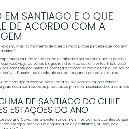
 EM SANTIAGO E O QUE
ILE DE ACORDO COM A
AGEM
 viagem, mas no momento de fazer as malas, você percebe que não tem
 destino?
esperando ter uma resposta tão detalhada e satisfatória quanto possível.
ue você viaja, ou vários blogueiros dizem coisas diferentes. Então você
o basicamente por inércia) e começa a colocar na mala de tudo um pouco
rmeável… E assim por diante, até acabar pagando por peso extra no
A partir de agora você vai viajar para o Chile com as roupas certas e
tar para casa com todos os produtos de primeira necessidade, ou seja, to
LIMA DE SANTIAGO DO CHILE
TES ESTAÇÕES DO ANO
ções do ano. Obviamente existem anos mais frios ou mais quentes do que
r mais tempo, mas vou falar guiada pelas estatísticas, ou seja, pelo
iago do Chile: