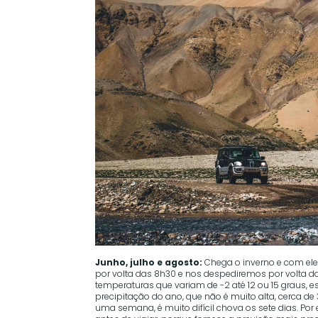
Junho, julho e agosto:
Chega o inverno e com ele
por volta das 8h30 e nos despediremos por volta das
temperaturas que variam de -2 até 12 ou 15 graus,
precipitação do ano, que não é muito alta, cerca de
uma semana, é muito difícil chova os sete dias. Por