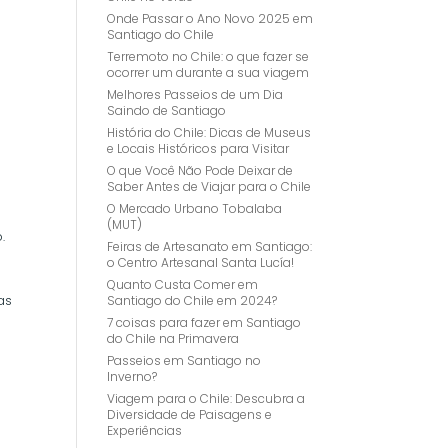
Onde Passar o Ano Novo 2025 em
Santiago do Chile
Terremoto no Chile: o que fazer se
ocorrer um durante a sua viagem
Melhores Passeios de um Dia
Saindo de Santiago
História do Chile: Dicas de Museus
e Locais Históricos para Visitar
O que Você Não Pode Deixar de
Saber Antes de Viajar para o Chile
O Mercado Urbano Tobalaba
(MUT)
.
Feiras de Artesanato em Santiago:
o Centro Artesanal Santa Lucía!
Quanto Custa Comer em
das
Santiago do Chile em 2024?
7 coisas para fazer em Santiago
do Chile na Primavera
Passeios em Santiago no
Inverno?
Viagem para o Chile: Descubra a
Diversidade de Paisagens e
Experiências