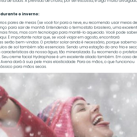
cisa de todas. A previsão de chuva, por ser escassa, é algo muito divulgado
durante o inverno:
ios pares de meias (se você for para a neve, eu recomendo usar meias d
lenço para sair de manhã. Entendendo o termostato brasileiro, uma excelen
mais finas, mas com tecnologia para mantê-lo aquecido. Você pode sabe
ui. É importante notar que, se você viajar em agosto, encontrará
 serão bem-vindas. O protetor solar ainda é necessário, porque sabemo
 óculos de sol também são essenciais. Sendo uma estação do ano fria e seca
 características da nossa água, tão mineralizada. Eu recomendo o proteto
ma. Seu creme facial Hydraphase é um excelente aliado também. Em caso d
a Avena dará à sua pele mais elasticidade. Para as mãos, o que funcionou
lássico para mãos secas.