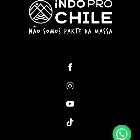



