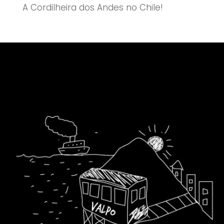
A Cordilheira dos Andes no Chile!