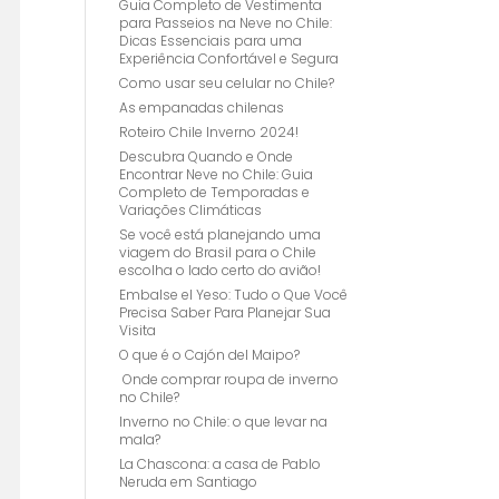
Guia Completo de Vestimenta
para Passeios na Neve no Chile:
Dicas Essenciais para uma
Experiência Confortável e Segura
Como usar seu celular no Chile?
As empanadas chilenas
Roteiro Chile Inverno 2024!
Descubra Quando e Onde
Encontrar Neve no Chile: Guia
Completo de Temporadas e
Variações Climáticas
Se você está planejando uma
viagem do Brasil para o Chile
escolha o lado certo do avião!
Embalse el Yeso: Tudo o Que Você
Precisa Saber Para Planejar Sua
Visita
O que é o Cajón del Maipo?
Onde comprar roupa de inverno
no Chile?
Inverno no Chile: o que levar na
mala?
La Chascona: a casa de Pablo
Neruda em Santiago