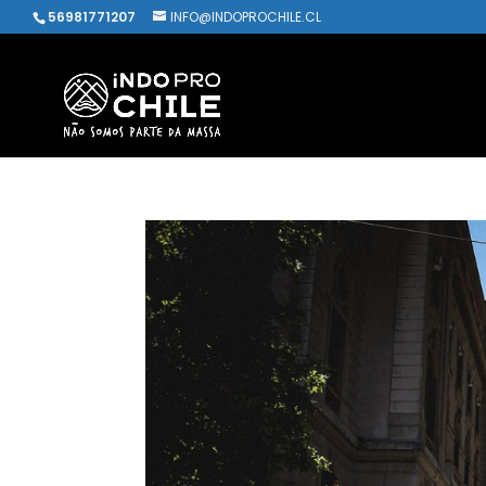
56981771207
INFO@INDOPROCHILE.CL