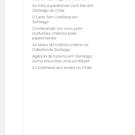
As más experiências com táxi em
Santiago do Chile
O Cerro San Cristóbal em
Santiago
Conhecendo um novo país:
costumes chilenos para
experimentar
As raízes da história chilena na
Catedral de Santiago
Agência de turismo em Santiago:
como encontrar uma confiável!
A Cordilheira dos Andes no Chile!