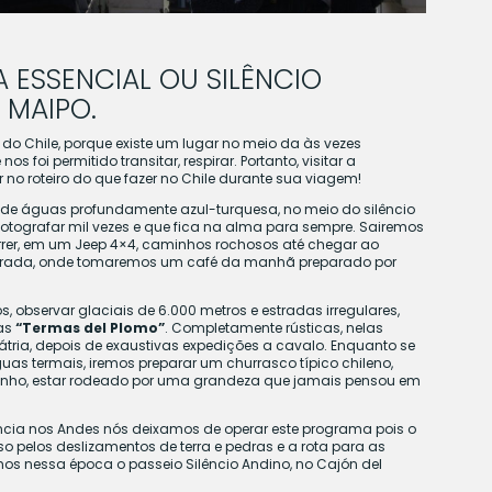
A ESSENCIAL
OU
SILÊNCIO
 MAIPO.
 do Chile, porque existe um lugar no meio da às vezes
s foi permitido transitar, respirar. Portanto, visitar a
r no roteiro do que fazer no Chile durante sua viagem!
ial de águas profundamente azul-turquesa, no meio do silêncio
otografar mil vezes e que fica na alma para sempre. Sairemos
rer, em um Jeep 4×4, caminhos rochosos até chegar ao
parada, onde tomaremos um café da manhã preparado por
, observar glaciais de 6.000 metros e estradas irregulares,
as
“Termas del Plomo”
. Completamente rústicas, nelas
tria, depois de exaustivas expedições a cavalo. Enquanto se
s termais, iremos preparar um churrasco típico chileno,
inho, estar rodeado por uma grandeza que jamais pensou em
ia nos Andes nós deixamos de operar este programa pois o
so pelos deslizamentos de terra e pedras e a rota para as
s nessa época o passeio Silêncio Andino, no Cajón del