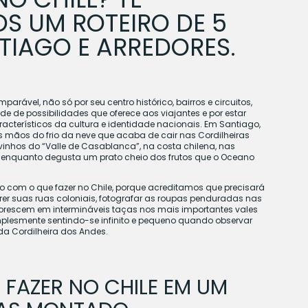
S UM ROTEIRO DE 5
TIAGO E ARREDORES.
rável, não só por seu centro histórico, bairros e circuitos,
de possibilidades que oferece aos viajantes e por estar
acterísticos da cultura e identidade nacionais. Em Santiago,
s mãos do frio da neve que acaba de cair nas Cordilheiras
vinhos do “Valle de Casablanca”, na costa chilena, nas
, enquanto degusta um prato cheio dos frutos que o Oceano
iro com o que fazer no Chile, porque acreditamos que precisará
rer suas ruas coloniais, fotografar as roupas penduradas nas
lorescem em intermináveis taças nos mais importantes vales
mplesmente sentindo-se infinito e pequeno quando observar
da Cordilheira dos Andes.
FAZER NO CHILE EM UM