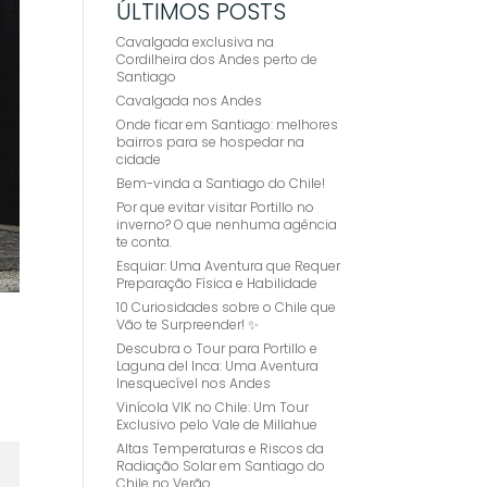
ÚLTIMOS POSTS
Cavalgada exclusiva na
Cordilheira dos Andes perto de
Santiago
Cavalgada nos Andes
Onde ficar em Santiago: melhores
bairros para se hospedar na
cidade
Bem-vinda a Santiago do Chile!
Por que evitar visitar Portillo no
inverno? O que nenhuma agência
te conta.
Esquiar: Uma Aventura que Requer
Preparação Física e Habilidade
10 Curiosidades sobre o Chile que
Vão te Surpreender! ✨
Descubra o Tour para Portillo e
Laguna del Inca: Uma Aventura
Inesquecível nos Andes
Vinícola VIK no Chile: Um Tour
Exclusivo pelo Vale de Millahue
Altas Temperaturas e Riscos da
Radiação Solar em Santiago do
Chile no Verão