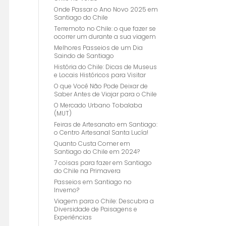
Onde Passar o Ano Novo 2025 em
Santiago do Chile
Terremoto no Chile: o que fazer se
ocorrer um durante a sua viagem
Melhores Passeios de um Dia
Saindo de Santiago
História do Chile: Dicas de Museus
e Locais Históricos para Visitar
O que Você Não Pode Deixar de
Saber Antes de Viajar para o Chile
O Mercado Urbano Tobalaba
(MUT)
Feiras de Artesanato em Santiago:
o Centro Artesanal Santa Lucía!
Quanto Custa Comer em
Santiago do Chile em 2024?
7 coisas para fazer em Santiago
do Chile na Primavera
Passeios em Santiago no
Inverno?
Viagem para o Chile: Descubra a
Diversidade de Paisagens e
Experiências