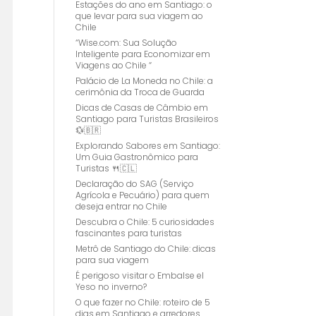
Estações do ano em Santiago: o
que levar para sua viagem ao
Chile
“Wise.com: Sua Solução
Inteligente para Economizar em
Viagens ao Chile “
Palácio de La Moneda no Chile: a
cerimônia da Troca de Guarda
Dicas de Casas de Câmbio em
Santiago para Turistas Brasileiros
💱🇧🇷
Explorando Sabores em Santiago:
Um Guia Gastronômico para
Turistas 🍴🇨🇱
Declaração do SAG (Serviço
Agrícola e Pecuário) para quem
deseja entrar no Chile
Descubra o Chile: 5 curiosidades
fascinantes para turistas
Metrô de Santiago do Chile: dicas
para sua viagem
É perigoso visitar o Embalse el
Yeso no inverno?
O que fazer no Chile: roteiro de 5
dias em Santiago e arredores.