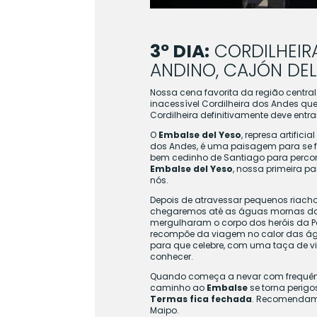
3º DIA:
CORDILHEIR
ANDINO
, CAJÓN DEL
Nossa cena favorita da região central
inacessível Cordilheira dos Andes que no
Cordilheira definitivamente deve entra
O
Embalse del Yeso
, represa artific
dos Andes, é uma paisagem para se f
bem cedinho de Santiago para percor
Embalse del Yeso
, nossa primeira 
nós.
Depois de atravessar pequenos riachos
chegaremos até as águas mornas d
mergulharam o corpo dos heróis da Pá
recompõe da viagem no calor das água
para que celebre, com uma taça de v
conhecer.
Quando começa a nevar com frequênc
caminho ao
Embalse
se torna perigo
Termas fica fechada
. Recomendamo
Maipo.