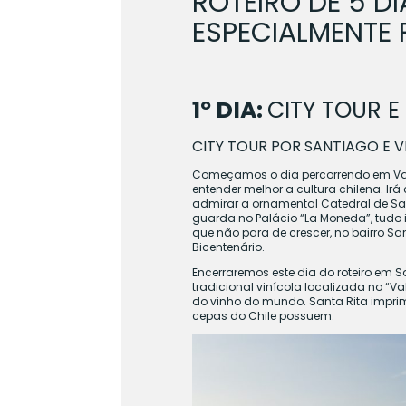
ROTEIRO DE 5 
ESPECIALMENTE 
1º DIA:
CITY TOUR E
CITY TOUR
POR SANTIAGO E
V
Começamos o dia percorrendo em Van
entender melhor a cultura chilena. Irá
admirar a ornamental Catedral de Sa
guarda no Palácio “La Moneda”, tudo
que não para de crescer, no bairro S
Bicentenário.
Encerraremos este dia do roteiro em
tradicional vinícola localizada no “
do vinho do mundo. Santa Rita impri
cepas do Chile possuem.