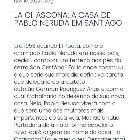
nov 10, 2023
|
Blog
LA CHASCONA: A CASA DE
PABLO NERUDA EM SANTIAGO
Era 1953 quando El Poeta, como é
chamado Pablo Neruda em nosso país,
decidiu comprar um terreno aos pés do
cerro San Cristóbal. Foi lá onde construiu
a que seria sua moradia definitiva, tarefa
que delegaria ao arquiteto
catalão German Rodriguez Arias e com o
qual trabalharia no desenho da sua nova
casa. Nela, Pablo Neruda viverá com a
que será uma das mulheres mais
importantes de sua vida, Matilde Urrutia.
Portadora de uma enorme cabeleira
ruiva, dará origem ao nome da casa “La
Chascona” (que quer dizer, Descabelada)