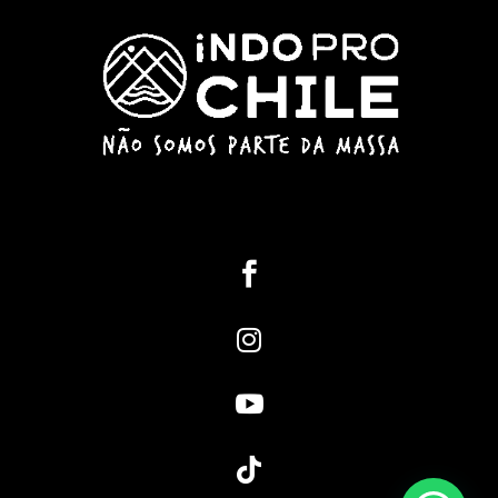



