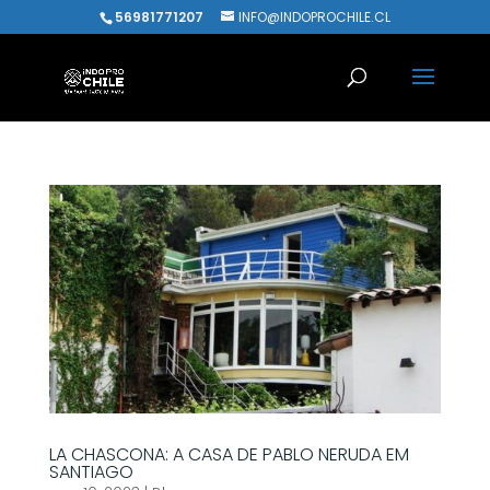
56981771207
INFO@INDOPROCHILE.CL
LA CHASCONA: A CASA DE PABLO NERUDA EM
SANTIAGO