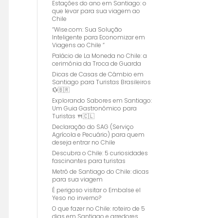
Estações do ano em Santiago: o
que levar para sua viagem ao
Chile
“Wise.com: Sua Solução
Inteligente para Economizar em
Viagens ao Chile “
Palácio de La Moneda no Chile: a
cerimônia da Troca de Guarda
Dicas de Casas de Câmbio em
Santiago para Turistas Brasileiros
💱🇧🇷
Explorando Sabores em Santiago:
Um Guia Gastronômico para
Turistas 🍴🇨🇱
Declaração do SAG (Serviço
Agrícola e Pecuário) para quem
deseja entrar no Chile
Descubra o Chile: 5 curiosidades
fascinantes para turistas
Metrô de Santiago do Chile: dicas
para sua viagem
É perigoso visitar o Embalse el
Yeso no inverno?
O que fazer no Chile: roteiro de 5
dias em Santiago e arredores.