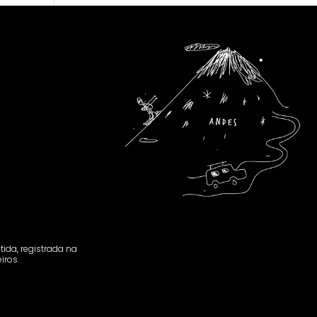
tida, registrada na
iros.