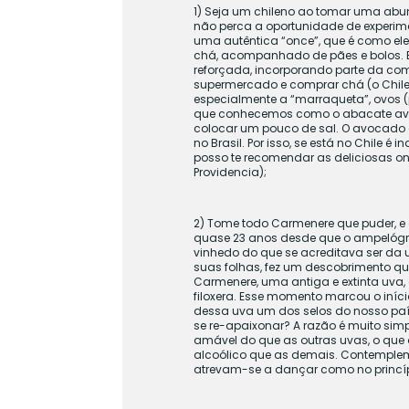
1) Seja um chileno ao tomar uma abu
não perca a oportunidade de experim
uma autêntica “once”, que é como e
chá, acompanhado de pães e bolos. E
reforçada, incorporando parte da com
supermercado e comprar chá (o Chil
especialmente a “marraqueta”, ovos (p
que conhecemos como o abacate avo
colocar um pouco de sal. O avocado 
no Brasil. Por isso, se está no Chile é
posso te recomendar as deliciosas onc
Providencia);
2) Tome todo Carmenere que puder, e
quase 23 anos desde que o ampelógr
vinhedo do que se acreditava ser da u
suas folhas, fez um descobrimento que
Carmenere, uma antiga e extinta uva, 
filoxera. Esse momento marcou o iní
dessa uva um dos selos do nosso paí
se re-apaixonar? A razão é muito sim
amável do que as outras uvas, o que 
alcoólico que as demais. Contemplem 
atrevam-se a dançar como no princípi