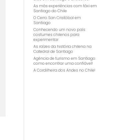
As más experiências com táxi em
Santiago do Chile
O Cerro San Cristóbal em
Santiago
Conhecendo um novo país:
costumes chilenos para
experimentar
As raízes da história chilena na
Catedral de Santiago
Agência de turismo em Santiago:
como encontrar uma confiável!
A Cordilheira dos Andes no Chile!