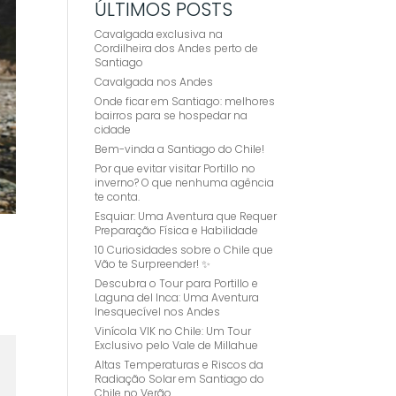
ÚLTIMOS POSTS
Cavalgada exclusiva na
Cordilheira dos Andes perto de
Santiago
Cavalgada nos Andes
Onde ficar em Santiago: melhores
bairros para se hospedar na
cidade
Bem-vinda a Santiago do Chile!
Por que evitar visitar Portillo no
inverno? O que nenhuma agência
te conta.
Esquiar: Uma Aventura que Requer
Preparação Física e Habilidade
10 Curiosidades sobre o Chile que
Vão te Surpreender! ✨
Descubra o Tour para Portillo e
Laguna del Inca: Uma Aventura
Inesquecível nos Andes
Vinícola VIK no Chile: Um Tour
Exclusivo pelo Vale de Millahue
Altas Temperaturas e Riscos da
Radiação Solar em Santiago do
Chile no Verão