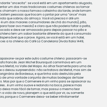
ndante “oncecita”: se você está em um apartamento alugado,
entar um dos mais tradicionais costumes chilenos ao tomar
les chamam o nosso famoso cafezinho da tarde, onde tomam
xistem pessoas que trocam o jantar por uma “once” mais
ida que sobrou do almoço. Você só precisa ir até um
e é um dos maiores consumidores de chá do mundo), pão,
ara fazer ovo mexido) e claro que não poderia faltar a palta,
cado e deve ser amassado para depois passar no pão e
chileno tem um sabor bastante diferente do que é consumido
 indispensável que o prove. Agora, se você está em um hotel,
es a la chilena do Café La Candelaria (Avda Italia 1449,
 apaixone-se por este outro costume chileno: passaram-se
afo francês Jean Michel Boursiquot caminhava em um
va Merlot, no Valle del Maipo. Ao olhar fixamente para uma de
 o deixou surpreendido: não se tratava de Merlot, mas sim de
originária de Bordeaux, e que tinha sido destruída pela
cio de uma vontade conjunta de muitas bodegas de fazer
s. Mas por que o Carmenere é um vinho para se apaixonar ou
ples… é um vinho suave e redondo na boca, parece mais
o deixa mais fácil de tomar, mas possui o mesmo teor
a vida de novo, planejem o que está por vir, ou somente
o, porque o Carmenere deixa-se beber infinitamente!