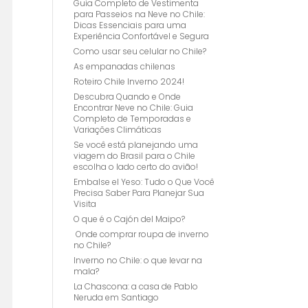
Guia Completo de Vestimenta
para Passeios na Neve no Chile:
Dicas Essenciais para uma
Experiência Confortável e Segura
Como usar seu celular no Chile?
As empanadas chilenas
Roteiro Chile Inverno 2024!
Descubra Quando e Onde
Encontrar Neve no Chile: Guia
Completo de Temporadas e
Variações Climáticas
Se você está planejando uma
viagem do Brasil para o Chile
escolha o lado certo do avião!
Embalse el Yeso: Tudo o Que Você
Precisa Saber Para Planejar Sua
Visita
O que é o Cajón del Maipo?
Onde comprar roupa de inverno
no Chile?
Inverno no Chile: o que levar na
mala?
La Chascona: a casa de Pablo
Neruda em Santiago