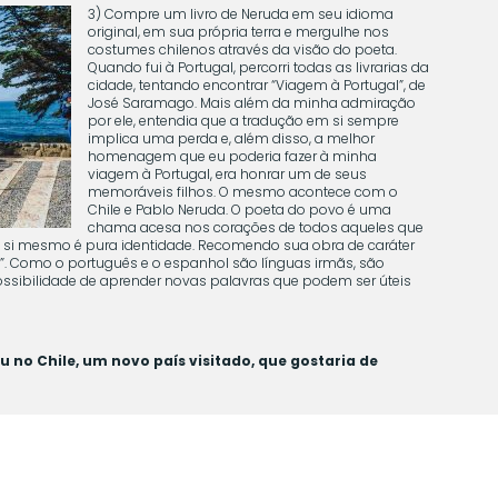
3) Compre um livro de Neruda em seu idioma
original, em sua própria terra e mergulhe nos
costumes chilenos através da visão do poeta.
Quando fui à Portugal, percorri todas as livrarias da
cidade, tentando encontrar “Viagem à Portugal”, de
José Saramago. Mais além da minha admiração
por ele, entendia que a tradução em si sempre
implica uma perda e, além disso, a melhor
homenagem que eu poderia fazer à minha
viagem à Portugal, era honrar um de seus
memoráveis filhos. O mesmo acontece com o
Chile e Pablo Neruda. O poeta do povo é uma
chama acesa nos corações de todos aqueles que
 si mesmo é pura identidade. Recomendo sua obra de caráter
o”. Como o português e o espanhol são línguas irmãs, são
ssibilidade de aprender novas palavras que podem ser úteis
eu no Chile, um novo país visitado, que gostaria de