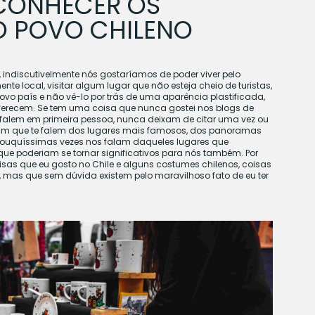
CONHECER OS
 POVO CHILENO
discutivelmente nós gostaríamos de poder viver pelo
 local, visitar algum lugar que não esteja cheio de turistas,
novo país e não vê-lo por trás de uma aparência plastificada,
oferecem. Se tem uma coisa que nunca gostei nos blogs de
 falem em primeira pessoa, nunca deixam de citar uma vez ou
omum que te falem dos lugares mais famosos, dos panoramas
s pouquíssimas vezes nos falam daqueles lugares que
que poderiam se tornar significativos para nós também. Por
coisas que eu gosto no Chile e alguns costumes chilenos, coisas
as que sem dúvida existem pelo maravilhoso fato de eu ter