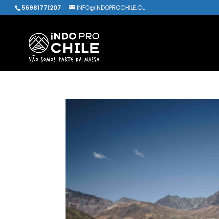
56981771207
INFO@INDOPROCHILE.CL