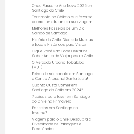
Onde Passar o Ano Novo 2025 em
Santiago do Chile
Terremoto no Chile: o que fazer se
ocorrer um durante a sua viagem
Melhores Passeios de um Dia
Saindo de Santiago
História do Chile: Dicas de Museus
e Locais Históricos para Visitar
O que Você Não Pode Deixar de
Saber Antes de Viajar para o Chile
O Mercado Urbano Tobalaba
(MUT)
Feiras de Artesanato em Santiago:
o Centro Artesanal Santa Lucía!
Quanto Custa Comer em
Santiago do Chile em 2024?
7 coisas para fazer em Santiago
do Chile na Primavera
Passeios em Santiago no
Inverno?
Viagem para o Chile: Descubra a
Diversidade de Paisagens e
Experiências