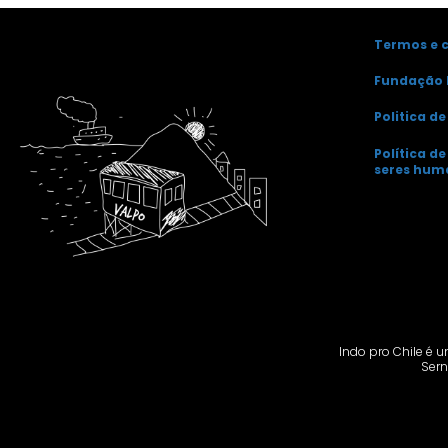
Termos e 
Fundação 
Politica d
Política d
seres hum
Indo pro Chile é u
Sern