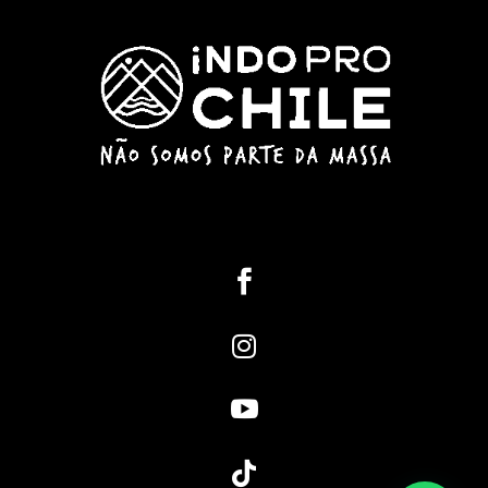



