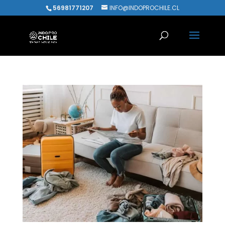
56981771207
INFO@INDOPROCHILE.CL