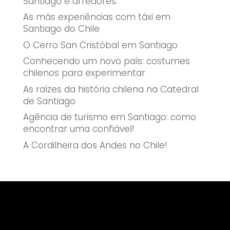
Santiago e arredores.
As más experiências com táxi em
Santiago do Chile
O Cerro San Cristóbal em Santiago
Conhecendo um novo país: costumes
chilenos para experimentar
As raízes da história chilena na Catedral
de Santiago
Agência de turismo em Santiago: como
encontrar uma confiável!
A Cordilheira dos Andes no Chile!