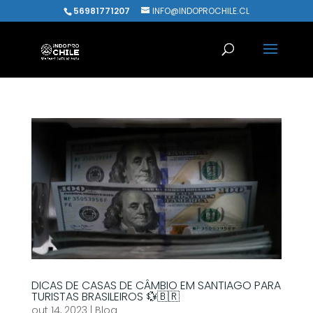
56981771207
INFO@INDOPROCHILE.CL
DICAS DE CASAS DE CÂMBIO EM SANTIAGO PARA
TURISTAS BRASILEIROS 💱🇧🇷
out 14, 2023
|
Blog