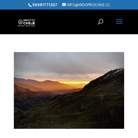
56981771207
INFO@INDOPROCHILE.CL