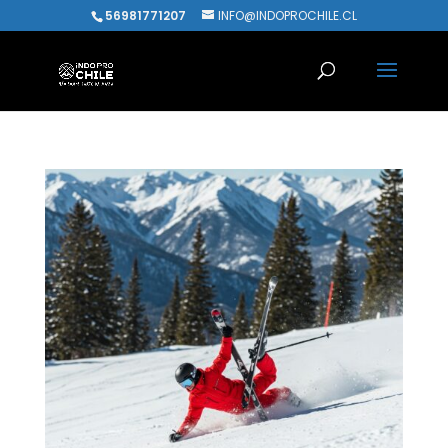
56981771207
INFO@INDOPROCHILE.CL