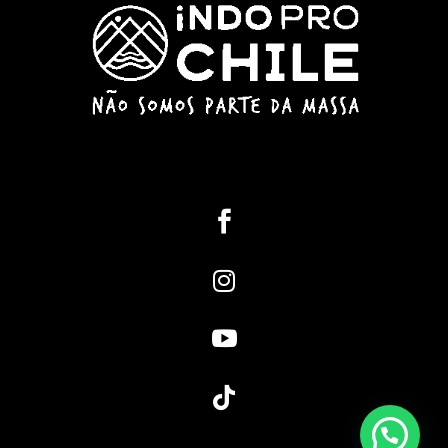



