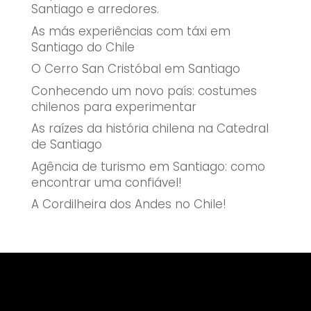
Santiago e arredores.
As más experiências com táxi em
Santiago do Chile
O Cerro San Cristóbal em Santiago
Conhecendo um novo país: costumes
chilenos para experimentar
As raízes da história chilena na Catedral
de Santiago
Agência de turismo em Santiago: como
encontrar uma confiável!
A Cordilheira dos Andes no Chile!