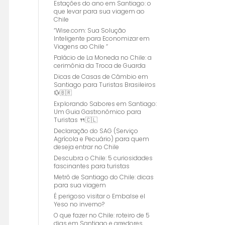
Estações do ano em Santiago: o
que levar para sua viagem ao
Chile
“Wise.com: Sua Solução
Inteligente para Economizar em
Viagens ao Chile “
Palácio de La Moneda no Chile: a
cerimônia da Troca de Guarda
Dicas de Casas de Câmbio em
Santiago para Turistas Brasileiros
💱🇧🇷
Explorando Sabores em Santiago:
Um Guia Gastronômico para
Turistas 🍴🇨🇱
Declaração do SAG (Serviço
Agrícola e Pecuário) para quem
deseja entrar no Chile
Descubra o Chile: 5 curiosidades
fascinantes para turistas
Metrô de Santiago do Chile: dicas
para sua viagem
É perigoso visitar o Embalse el
Yeso no inverno?
O que fazer no Chile: roteiro de 5
dias em Santiago e arredores.