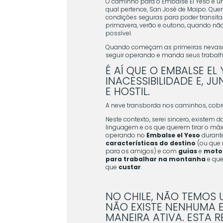
O caminho para o Embalse El Yeso é 
qual pertence, San José de Maipo. Qu
condições seguras para poder transita
primavera, verão e outono, quando não
possível.
Quando começam as primeiras nevasca
seguir operando e manda seus trabalha
É AÍ QUE O EMBALSE EL
INACESSIBILIDADE E, J
E HOSTIL.
A neve transborda nos caminhos, cobre 
Neste contexto, serei sincero, existem 
linguagem e os que querem tirar o máxi
operando no
Embalse el Yeso
durante
características do destino
(ou que 
para os amigos) e com
guias
e
motor
para trabalhar na montanha
e qu
que
custar
.
NO CHILE, NÃO TEMOS 
NÃO EXISTE NENHUMA E
MANEIRA ATIVA. ESTA R