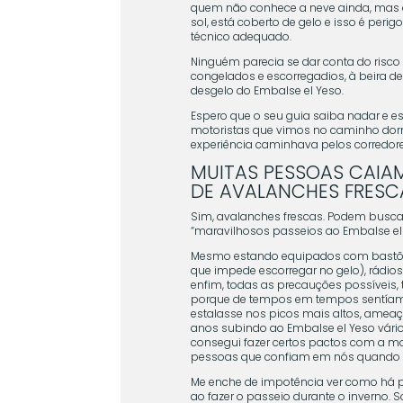
quem não conhece a neve ainda, mas 
sol, está coberto de gelo e isso é pe
técnico adequado.
Ninguém parecia se dar conta do risc
congelados e escorregadios, à beira de
desgelo do Embalse el Yeso.
Espero que o seu guia saiba nadar e esp
motoristas que vimos no caminho dorm
experiência caminhava pelos corredore
MUITAS PESSOAS CAIA
DE AVALANCHES FRESC
Sim, avalanches frescas. Podem buscar
“maravilhosos passeios ao Embalse el 
Mesmo estando equipados com bastõe
que impede escorregar no gelo), rádios
enfim, todas as precauções possíveis,
porque de tempos em tempos sentíam
estalasse nos picos mais altos, ameaça
anos subindo ao Embalse el Yeso vári
consegui fazer certos pactos com a mo
pessoas que confiam em nós quando 
Me enche de impotência ver como há 
ao fazer o passeio durante o inverno. 