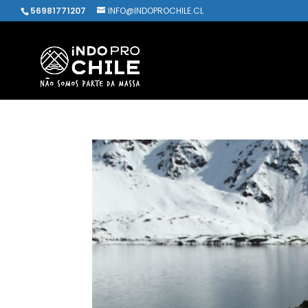
56981771207
INFO@INDOPROCHILE.CL