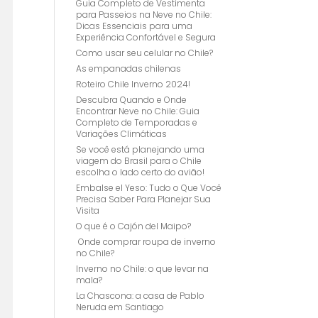
Guia Completo de Vestimenta
para Passeios na Neve no Chile:
Dicas Essenciais para uma
Experiência Confortável e Segura
Como usar seu celular no Chile?
As empanadas chilenas
Roteiro Chile Inverno 2024!
Descubra Quando e Onde
Encontrar Neve no Chile: Guia
Completo de Temporadas e
Variações Climáticas
Se você está planejando uma
viagem do Brasil para o Chile
escolha o lado certo do avião!
Embalse el Yeso: Tudo o Que Você
Precisa Saber Para Planejar Sua
Visita
O que é o Cajón del Maipo?
Onde comprar roupa de inverno
no Chile?
Inverno no Chile: o que levar na
mala?
La Chascona: a casa de Pablo
Neruda em Santiago