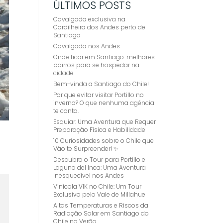
ÚLTIMOS POSTS
Cavalgada exclusiva na
Cordilheira dos Andes perto de
Santiago
Cavalgada nos Andes
Onde ficar em Santiago: melhores
bairros para se hospedar na
cidade
Bem-vinda a Santiago do Chile!
Por que evitar visitar Portillo no
inverno? O que nenhuma agência
te conta.
Esquiar: Uma Aventura que Requer
Preparação Física e Habilidade
10 Curiosidades sobre o Chile que
Vão te Surpreender! ✨
Descubra o Tour para Portillo e
Laguna del Inca: Uma Aventura
Inesquecível nos Andes
Vinícola VIK no Chile: Um Tour
Exclusivo pelo Vale de Millahue
Altas Temperaturas e Riscos da
Radiação Solar em Santiago do
Chile no Verão