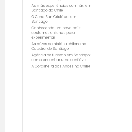
As más experiências com táxi em
Santiago do Chile
O Cerro San Cristóbal em
Santiago
Conhecendo um novo país:
costumes chilenos para
experimentar
As raízes da história chilena na
Catedral de Santiago
Agência de turismo em Santiago:
como encontrar uma confiável!
A Cordilheira dos Andes no Chile!