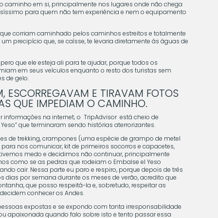
o caminho em si, principalmente nos lugares onde não chega
rigosíssimo para quem não tem experiência e nem o equipamento
o que corriam caminhado pelos caminhos estreitos e totalmente
 um precipício que, se caísse, te levaria diretamente às águas de
ero que ele esteja ali para te ajudar, porque todos os
iam em seus veículos enquanto o resto dos turistas sem
s de gelo.
M, ESCORREGAVAM E TIRAVAM FOTOS
AS QUE IMPEDIAM O CAMINHO.
 informações na internet; o TripAdvisor está cheio de
Yeso” que terminaram sendo histórias aterrorizantes.
s de trekking, crampones (uma espécie de grampo de metel
 para nos comunicar, kit de primeiros socorros e capacetes,
 tivemos medo e decidimos não continuar, principalmente
os como se as pedras que rodeiam o Embalse el Yeso
ndo cair. Nessa parte eu paro e respiro, porque depois de três
os dias por semana durante os meses de verão, acredito que
ntanha, que posso respeitá-la e, sobretudo, respeitar as
decidem conhecer os Andes.
pessoas expostas e se expondo com tanta irresponsabilidade
Sou apaixonada quando falo sobre isto e tento passar essa