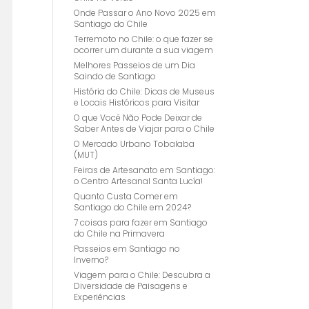
Onde Passar o Ano Novo 2025 em
Santiago do Chile
Terremoto no Chile: o que fazer se
ocorrer um durante a sua viagem
Melhores Passeios de um Dia
Saindo de Santiago
História do Chile: Dicas de Museus
e Locais Históricos para Visitar
O que Você Não Pode Deixar de
Saber Antes de Viajar para o Chile
O Mercado Urbano Tobalaba
(MUT)
Feiras de Artesanato em Santiago:
o Centro Artesanal Santa Lucía!
Quanto Custa Comer em
Santiago do Chile em 2024?
7 coisas para fazer em Santiago
do Chile na Primavera
Passeios em Santiago no
Inverno?
Viagem para o Chile: Descubra a
Diversidade de Paisagens e
Experiências