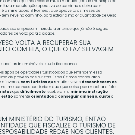
um caminho que não recebe muita manutenção do município ao
em faz a manutenção operativa do caminho e deixa com
r é a mineradora El Romeral, que aproveita os meses de
 tem neve no caminho, para extrair a maior quantidade de Geso
s, essa empresa mineradora entende que já não é seguro
dores de volta para a cidade.
 YESO VOLTA A RECUPERAR SUA
UNTO COM ELA, O QUE O FAZ SELVAGEM
ladeiras intermináveis e tudo fica branco.
dois tipos de operadores turísticos: os que entendem essa
mo de proveito dos turistas. Estes últimos continuarão
 o inverno,
com turistas que
muitas vezes
desconhecem as
mesmo conhecendo, fariam qualquer coisa para mostrar a foto
istas
que
dificilmente
receberam a
mínima instrução
e
estão
somente
orientados
a
conseguir dinheiro
,
custe
o
UM MINISTÉRIO DO TURISMO, ENTÃO
NTIDADE QUE FISCALIZE O TURISMO DE
ESPOSABILIDADE RECAE NOS CLIENTES.