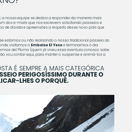
 a nossa equipe se dedica a responder da maneira mais
 um dos e-mails que nos escrevem solicitando passeios e
po de dúvida e apreensões a respeito desse novo país que
se estamos ou não realizando o nosso tradicional passeio ao
, onde visitamos o
Embalse El Yeso
e terminamos o dia
ermas del Plomo (quem já viveu essa aventura conosco sabe
não vou contar aqui, para manter o suspense e animá-los a
OSTA É SEMPRE A MAIS CATEGÓRICA
ASSEIO PERIGOSÍSSIMO DURANTE O
LICAR-LHES O PORQUÊ.