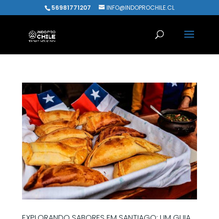
56981771207
INFO@INDOPROCHILE.CL
EXPLORANDO SABORES EM SANTIAGO: UM GUIA