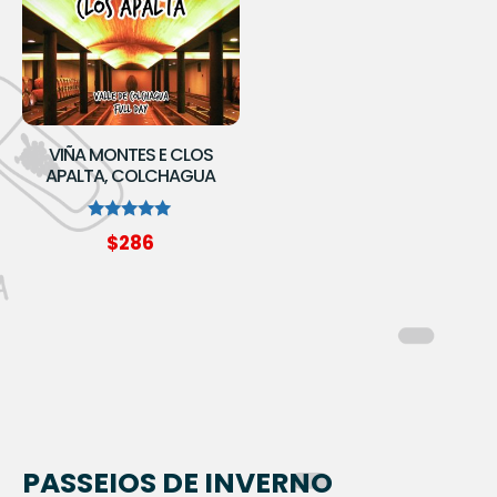
VIÑA MONTES E CLOS
APALTA, COLCHAGUA
Avaliação
$
286
5.00
de 5
PASSEIOS DE INVERNO