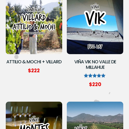
ATTILIO & MOCHI + VILLARD
VIÑA VIK NO VALLE DE
MILLAHUE
$
222
Avaliação
$
220
5.00
de 5