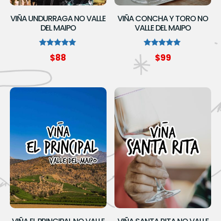
VIÑA UNDURRAGA NO VALLE
VIÑA CONCHA Y TORO NO
DEL MAIPO
VALLE DEL MAIPO
Avaliação
Avaliação
$
88
$
99
5.00
5.00
de 5
de 5