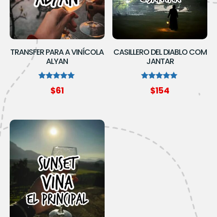
TRANSFER PARA A VINÍCOLA
CASILLERO DEL DIABLO COM
ALYAN
JANTAR
Avaliação
Avaliação
$
61
$
154
5.00
5.00
de 5
de 5