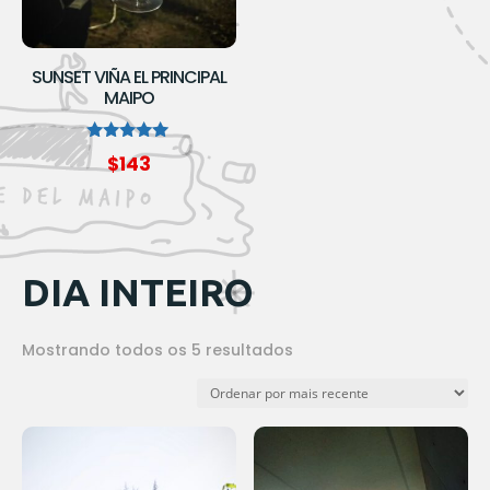
SUNSET VIÑA EL PRINCIPAL
MAIPO
Avaliação
$
143
5.00
de 5
DIA INTEIRO
Classificado
Mostrando todos os 5 resultados
por
mais
recente