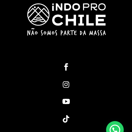




Oi, estamos aqui para te atender!