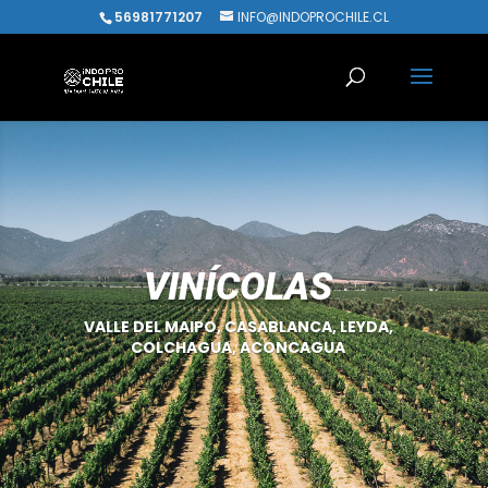
56981771207
INFO@INDOPROCHILE.CL
VINÍCOLAS
VALLE DEL MAIPO, CASABLANCA, LEYDA,
COLCHAGUA, ACONCAGUA