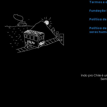
Termos e 
Fundação 
Politica d
Política d
seres hum
Indo pro Chile é u
Sern