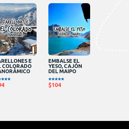
ARELLONES E
EMBALSE EL
L COLORADO
YESO, CAJÓN
ANORÂMICO
DEL MAIPO
94
$
104
iação
Avaliação
0
5.00
5
de 5