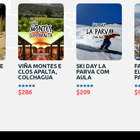
 E
VIÑA MONTES E
SKI DAY LA
F
CLOS APALTA,
PARVA COM
E
COLCHAGUA
AULA
P
$
286
$
209
$
Avaliação
Avaliação
Aval
5.00
5.00
5.0
de 5
de 5
de 