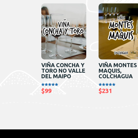
VIÑA CONCHA Y
VIÑA MONTES
TORO NO VALLE
MAQUIS,
DEL MAIPO
COLCHAGUA
$
99
$
231
Avaliação
Avaliação
5.00
5.00
de 5
de 5