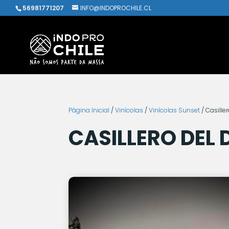
56981771207
INFO@INDOPROCHILE.CL
Página Inicial
/
Vinícolas
/
Vinícolas Sunset
/ Casille
CASILLERO DEL