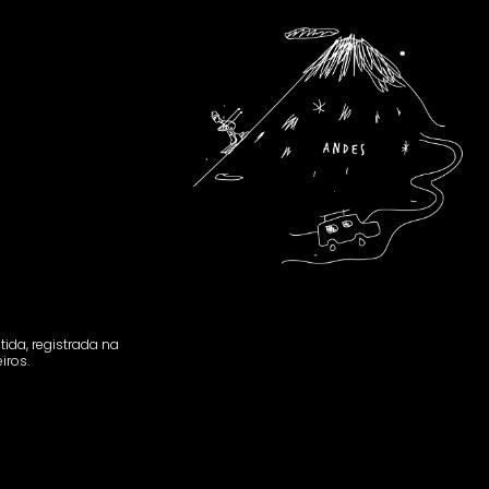
tida, registrada na
iros.