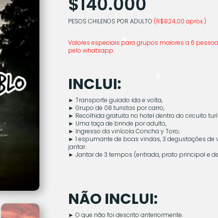
$140.000
PESOS CHILENOS POR ADULTO
(R$824,00 aprox.)
Valores especiais para grupos maiores a 6 pessoa
pelo whatsapp.
INCLUI:
►
Transporte guiado ida e volta,
►
Grupo de 08 turistas por carro,
►
Recolhida gratuita no hotel dentro do circuito turí
►
Uma taça de brinde por adulto,
►
Ingresso da vinícola Concha y Toro;
►
1 espumante de boas vindas, 3 degustações d
jantar.
►
Jantar de 3 tempos (entrada, prato principal e d
NÃO INCLUI:
►
O que não foi descrito anteriormente.