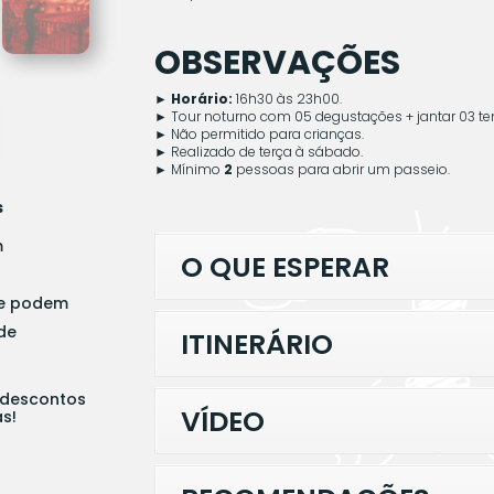
OBSERVAÇÕES
► Horário:
16h30 às 23h00.
►
Tour noturno com 05 degustações + jantar 03 t
►
Não permitido para crianças.
►
Realizado de terça à sábado.
►
Mínimo
2
pessoas para abrir um passeio.
s
m
O QUE ESPERAR
ue podem
de
ITINERÁRIO
 descontos
VÍDEO
s!