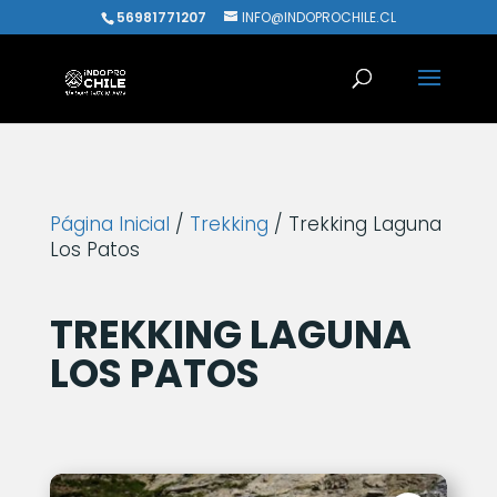
56981771207
INFO@INDOPROCHILE.CL
Página Inicial
/
Trekking
/ Trekking Laguna
Los Patos
TREKKING LAGUNA
LOS PATOS