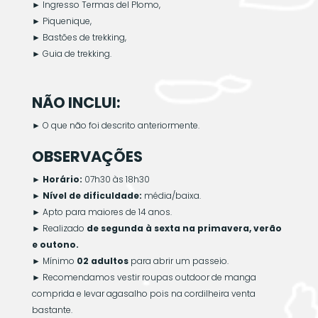
►
Ingresso Termas del Plomo,
►
Piquenique,
►
Bastões de trekking,
►
Guia de trekking.
NÃO INCLUI:
►
O que não foi descrito anteriormente.
OBSERVAÇÕES
► Horário:
07h30 às 18h30
► Nível de dificuldade:
média/baixa.
►
Apto para maiores de 14 anos.
►
Realizado
de segunda à sexta na primavera, verão
e outono.
►
Mínimo
02
adultos
para abrir um passeio.
►
Recomendamos vestir roupas outdoor de manga
comprida e levar agasalho pois na cordilheira venta
bastante.