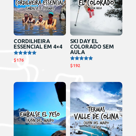
CORDILHEIRA
SKI DAY EL
ESSENCIAL EM 4×4
COLORADO SEM
AULA
Avaliação
$
176
5.00
Avaliação
$
192
de 5
5.00
de 5