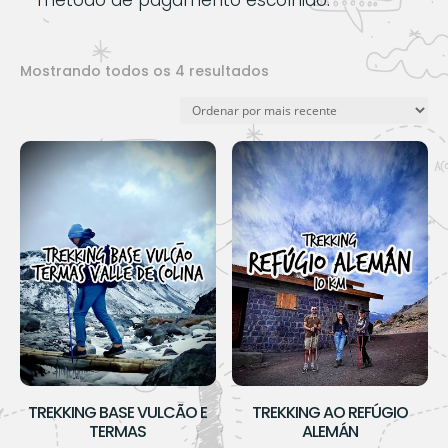
método de pagamento escolhido.
Classificado
Mostrando todos os 4 resultados
por
mais
recente
TREKKING BASE VULCÃO E
TREKKING AO REFÚGIO
TERMAS
ALEMÁN