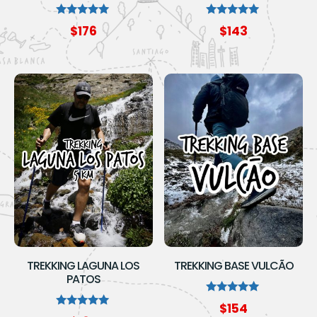
Avaliação
Avaliação
$
176
$
143
5.00
5.00
de 5
de 5
TREKKING LAGUNA LOS
TREKKING BASE VULCÃO
PATOS
Avaliação
$
154
5.00
Avaliação