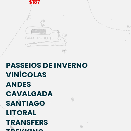
$
187
de 5
5.00
de 5
PASSEIOS DE INVERNO
VINÍCOLAS
ANDES
CAVALGADA
SANTIAGO
LITORAL
TRANSFERS