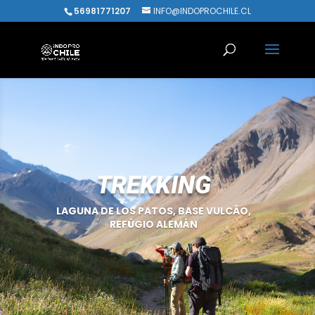
56981771207
INFO@INDOPROCHILE.CL
TREKKING
LAGUNA DE LOS PATOS, BASE VULCÃO,
REFÚGIO ALEMÁN