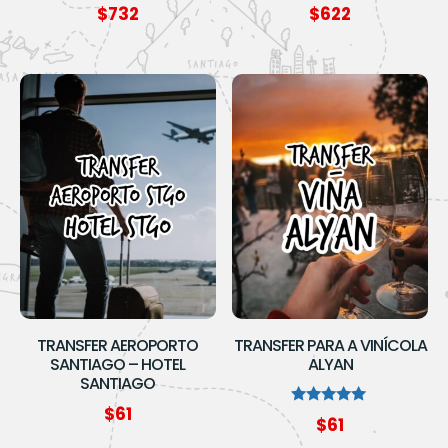
$
732
$
622
TRANSFER AEROPORTO
TRANSFER PARA A VINÍCOLA
SANTIAGO – HOTEL
ALYAN
SANTIAGO
$
61
Avaliação
$
61
5.00
de 5