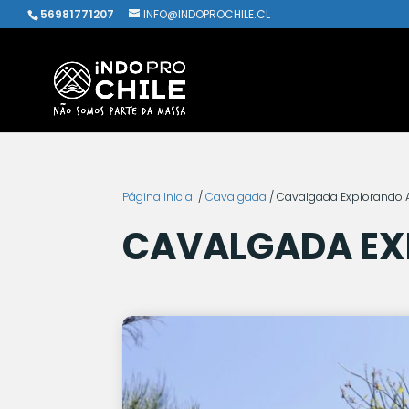
56981771207
INFO@INDOPROCHILE.CL
Página Inicial
/
Cavalgada
/ Cavalgada Explorando
CAVALGADA EX