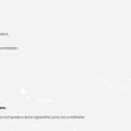
stico,
ontratado.
aio.
omprida e levar agasalho pois na cordilheira