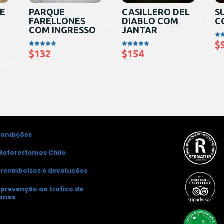
 E
PARQUE
CASILLERO DEL
S
FARELLONES
DIABLO COM
C
COM INGRESSO
JANTAR
$
Aval
5.0
$
132
$
154
Avaliação
Avaliação
de 
5.00
5.00
de 5
de 5
condições
Reforestemos Chile
e reembolsos e devoluções
e prevenção ao trafico de
anos