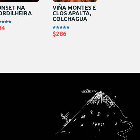
UNSET NA
VIÑA MONTES E
ORDILHEIRA
CLOS APALTA,
COLCHAGUA
94
iação
0
$
286
Avaliação
5
5.00
de 5