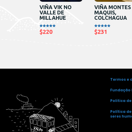
VIÑA VIK NO
VIÑA MONTES
VALLE DE
MAQUIS,
MILLAHUE
COLCHAGUA
$
220
$
231
Avaliação
Avaliação
5.00
5.00
de 5
de 5
Termos e 
Fundação 
Politica d
Política d
seres hum