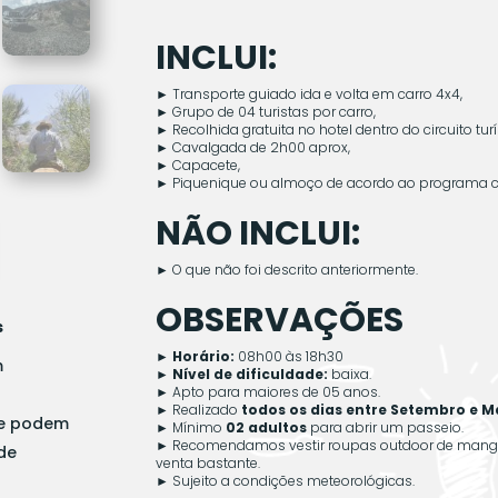
INCLUI:
►
Transporte guiado ida e volta em carro 4x4,
►
Grupo de 04 turistas por carro,
►
Recolhida gratuita no hotel dentro do circuito turí
►
Cavalgada de 2h00 aprox,
►
Capacete,
►
Piquenique ou almoço de acordo ao programa c
NÃO INCLUI:
►
O que não foi descrito anteriormente.
OBSERVAÇÕES
s
► Horário:
08h00 às 18h30
m
► Nível de dificuldade:
baixa.
►
Apto para maiores de 05 anos.
►
Realizado
todos os dias entre Setembro e M
ue podem
►
Mínimo
02
adultos
para abrir um passeio.
►
Recomendamos vestir roupas outdoor de manga c
de
venta bastante.
►
Sujeito a condições meteorológicas.