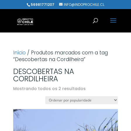
56981771207
INFO@INDOPROCHILE.CL
Início
/ Produtos marcados com a tag
“Descobertas na Cordilheira”
DESCOBERTAS NA
CORDILHEIRA
Classificado
Mostrando todos os 2 resultados
por
popularidade