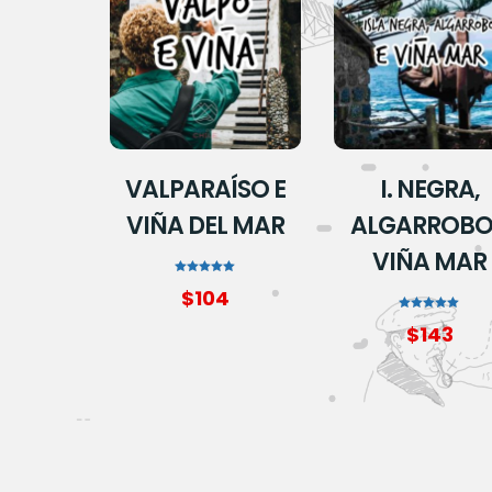
VALPARAÍSO E
I. NEGRA,
VIÑA DEL MAR
ALGARROBO
VIÑA MAR
Avaliação
$
104
5.00
de 5
Avaliação
$
143
5.00
de 5