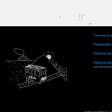
Termos e 
Fundação 
Politica d
Política d
seres hum