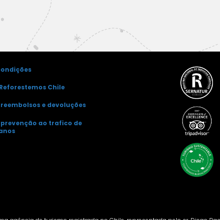
condições
Reforestemos Chile
e reembolsos e devoluções
e prevenção ao trafico de
anos