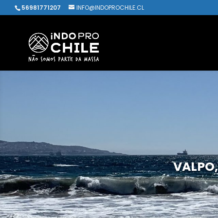
56981771207
INFO@INDOPROCHILE.CL
VALPO,