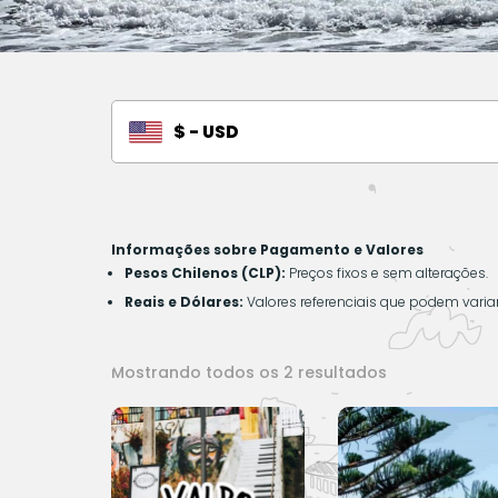
$ - USD
Informações sobre Pagamento e Valores
Pesos Chilenos (CLP):
Preços fixos e sem alterações.
Reais e Dólares:
Valores referenciais que podem vari
Classificado
Mostrando todos os 2 resultados
por
mais
recente