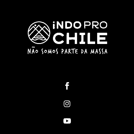


