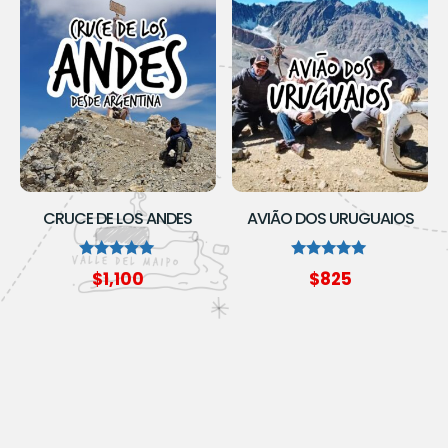
CRUCE DE LOS ANDES
AVIÃO DOS URUGUAIOS
Avaliação
Avaliação
$
1,100
$
825
5.00
5.00
de 5
de 5