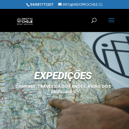
56981771207
INFO@INDOPROCHILE.CL
EXPEDIÇÕES
CAMPING, TRAVESSÍA DOS ANDES, AVIÃO DOS
URUGUAIOS