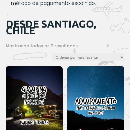
método de pagamento escolhido.
DESDE SANTIAGO,
CHILE
Classificado
Mostrando todos os 2 resultados
por
mais
recente