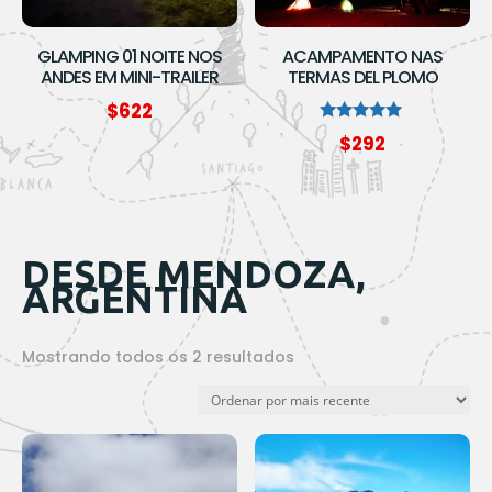
GLAMPING 01 NOITE NOS
ACAMPAMENTO NAS
ANDES EM MINI-TRAILER
TERMAS DEL PLOMO
$
622
Avaliação
$
292
5.00
de 5
DESDE MENDOZA,
ARGENTINA
Classificado
Mostrando todos os 2 resultados
por
mais
recente