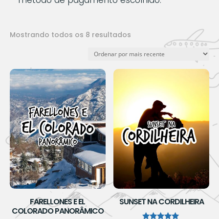
método de pagamento escolhido.
Classificado
Mostrando todos os 8 resultados
por
mais
recente
FARELLONES E EL
SUNSET NA CORDILHEIRA
COLORADO PANORÂMICO