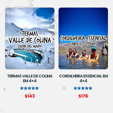
TERMAS VALLE DE COLINA
CORDILHEIRA ESSENCIAL EM
EM 4×4
4×4
Avaliação
Avaliação
$
143
$
176
5.00
5.00
de 5
de 5