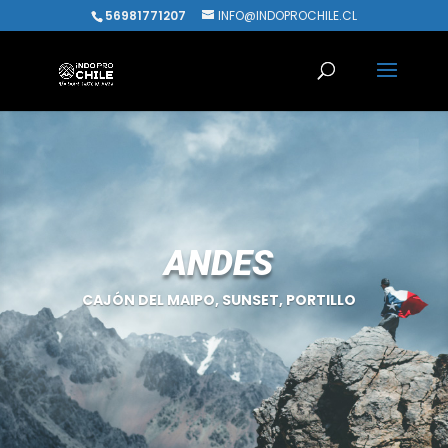
56981771207
INFO@INDOPROCHILE.CL
ANDES
CAJÓN DEL MAIPO, SUNSET, PORTILLO