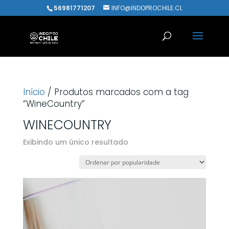
56981771207
INFO@INDOPROCHILE.CL
Início
/ Produtos marcados com a tag
“WineCountry”
WINECOUNTRY
Exibindo um único resultado