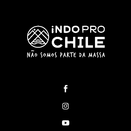


