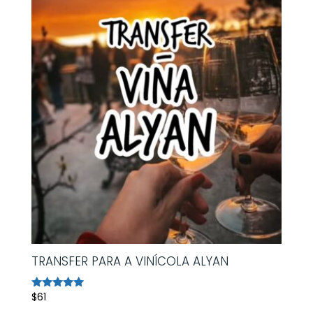
TRANSFER PARA A VINÍCOLA ALYAN
$
61
Avaliação
5.00