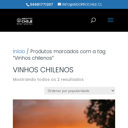
56981771207
INFO@INDOPROCHILE.CL
Início
/ Produtos marcados com a tag
“Vinhos chilenos”
VINHOS CHILENOS
Classificado
Mostrando todos os 2 resultados
por
popularidade