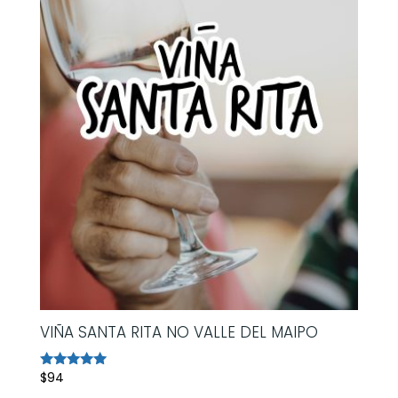
VIÑA SANTA RITA NO VALLE DEL MAIPO
$
94
Avaliação
5.00