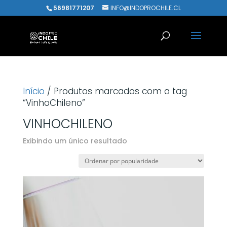
56981771207
INFO@INDOPROCHILE.CL
Início
/ Produtos marcados com a tag
“VinhoChileno”
VINHOCHILENO
Exibindo um único resultado