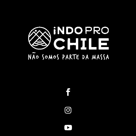


