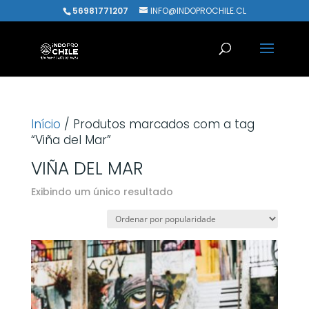
56981771207
INFO@INDOPROCHILE.CL
Início
/ Produtos marcados com a tag
“Viña del Mar”
VIÑA DEL MAR
Exibindo um único resultado