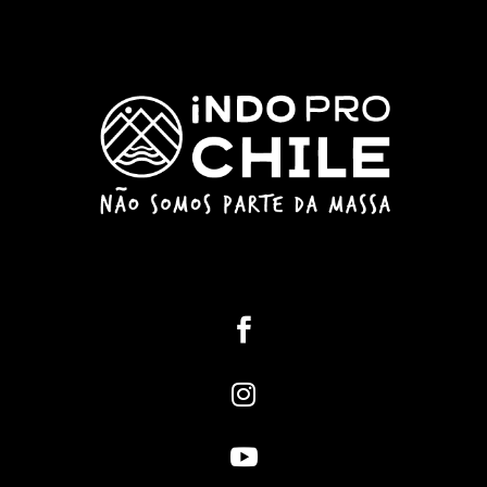


