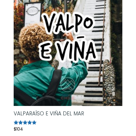
VALPARAÍSO E VIÑA DEL MAR
$
104
Avaliação
5.00