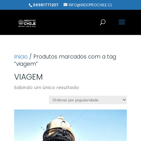
56981771207
INFO@INDOPROCHILE.CL
Início
/ Produtos marcados com a tag
“viagem”
VIAGEM
Exibindo um único resultado