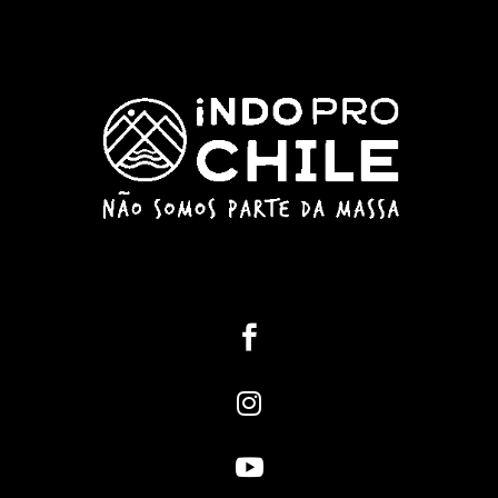


