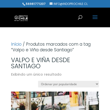
56981771207
INFO@INDOPROCHILE.CL
Início
/ Produtos marcados com a tag
“Valpo e Viña desde Santiago”
VALPO E VIÑA DESDE
SANTIAGO
Exibindo um único resultado