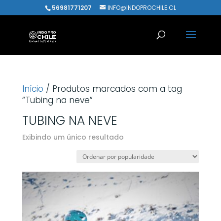
56981771207
INFO@INDOPROCHILE.CL
Início
/ Produtos marcados com a tag
“Tubing na neve”
TUBING NA NEVE
Exibindo um único resultado