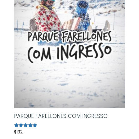
PARQUE FARELLONES COM INGRESSO
$
132
Avaliação
5.00