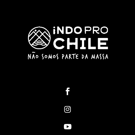


